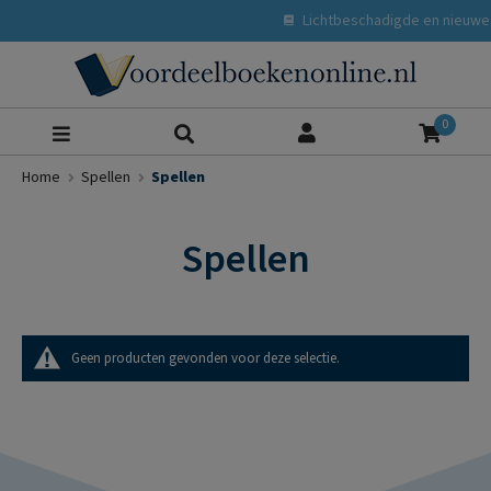
Lichtbeschadigde en nieuwe b
Zoeke
0
Home
Spellen
Spellen
Spellen
Geen producten gevonden voor deze selectie.