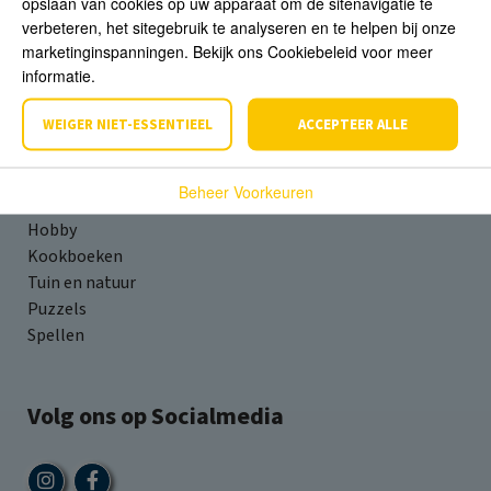
opslaan van cookies op uw apparaat om de sitenavigatie te
verbeteren, het sitegebruik te analyseren en te helpen bij onze
marketinginspanningen. Bekijk ons Cookiebeleid voor meer
Assortiment
informatie.
Fictie
WEIGER NIET-ESSENTIEEL
ACCEPTEER ALLE
Young Adult
Kinderboeken
Beheer Voorkeuren
Geschiedenis & Kunst
Hobby
Kookboeken
Tuin en natuur
Puzzels
Spellen
Volg ons op Socialmedia