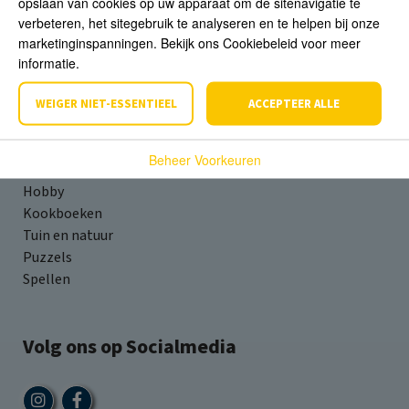
opslaan van cookies op uw apparaat om de sitenavigatie te
verbeteren, het sitegebruik te analyseren en te helpen bij onze
marketinginspanningen. Bekijk ons Cookiebeleid voor meer
Assortiment
informatie.
Fictie
WEIGER NIET-ESSENTIEEL
ACCEPTEER ALLE
Young Adult
Kinderboeken
Beheer Voorkeuren
Geschiedenis & Kunst
Hobby
Kookboeken
Tuin en natuur
Puzzels
Spellen
Volg ons op Socialmedia