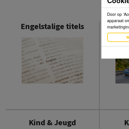
Cookie
Door op 'Ac
apparaat om 
Engelstalige titels
marketingin
W
Kind & Jeugd
K