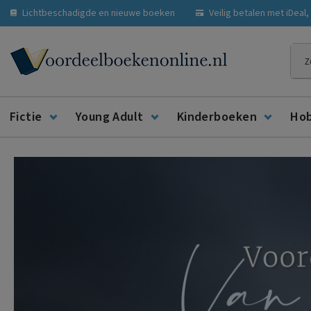
Lichtbeschadigde en nieuwe boeken
Veilig betalen met iDeal
Zoe
Fictie
Young Adult
Kinderboeken
Ho