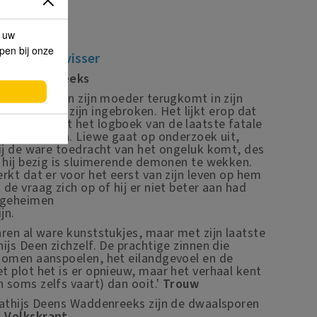
p uw
lpen bij onze
De visser
bejubelde reeks
e uitvaart van zijn moeder terugkomt in zijn
, blijkt er te zijn ingebroken. Het lijkt erop dat
beerd heeft het logboek van de laatste fatale
e ontvreemden. Liewe gaat op onderzoek uit,
bij de ware toedracht van het ongeluk komt, des
t hij bezig is sluimerende demonen te wekken.
rkt dat er voor het eerst van zijn leven op hem
de vraag zich op of hij er niet beter aan had
egeheimen
jn.
aren al ware kunststukjes, maar met zijn laatste
ijs Deen zichzelf. De prachtige zinnen die
komen aanspoelen, het eilandgevoel en de
t plot het is er opnieuw, maar het verhaal kent
 soms zelfs vaart) dan ooit.'
Trouw
Mathijs Deens Waddenreeks zijn de dwaalsporen
 Volkskrant