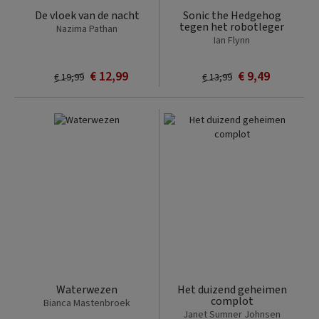
De vloek van de nacht
Sonic the Hedgehog
tegen het robotleger
Nazima Pathan
Ian Flynn
€ 12,99
€ 9,49
€ 19,99
€ 13,99
Waterwezen
Het duizend geheimen
complot
Bianca Mastenbroek
Janet Sumner Johnsen