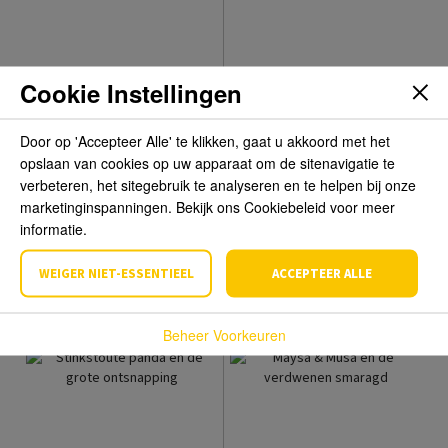
Cookie Instellingen
Door op 'Accepteer Alle' te klikken, gaat u akkoord met het
opslaan van cookies op uw apparaat om de sitenavigatie te
verbeteren, het sitegebruik te analyseren en te helpen bij onze
marketinginspanningen. Bekijk ons Cookiebeleid voor meer
Bloedzusjes
De laatste helden op
aarde: June's wilde
informatie.
K.R. Alexander
vlucht
Max Brallier
WEIGER NIET-ESSENTIEEL
ACCEPTEER ALLE
€ 11,99
€ 10,49
€ 17,99
€ 15,99
Beheer Voorkeuren