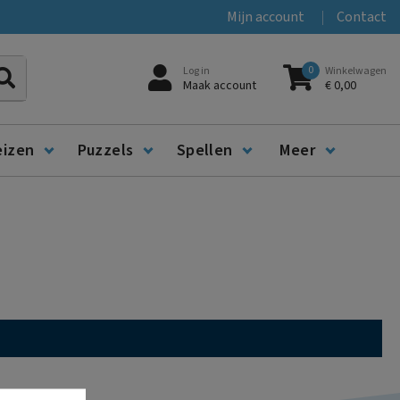
Mijn account
Contact
0
Log in
Winkelwagen
Zoeken
Maak account
€ 0,00
eizen
Puzzels
Spellen
Meer