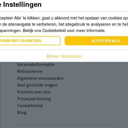
 Instellingen
cepteer Alle' te klikken, gaat u akkoord met het opslaan van cookies o
de sitenavigatie te verbeteren, het sitegebruik te analyseren en te he
spanningen. Bekijk ons Cookiebeleid voor meer informatie.
Informatie
EIGER NIET-ESSENTIEEL
ACCEPTEER ALLE
Over ons
Beheer Voorkeuren
Contact & Route
Verzendinformatie
Retourneren
Algemene voorwaarden
Veel gestelde vragen
Klanten over ons
Privacyverklaring
Cookiebeleid
Blog