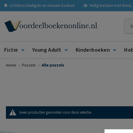
Lichtbeschadigde en nieuwe boeken
Veilig betalen met iDeal
Zoe
Fictie
Young Adult
Kinderboeken
Ho
Home
Puzzels
Alle puzzels
Geen producten gevonden voor deze selectie.