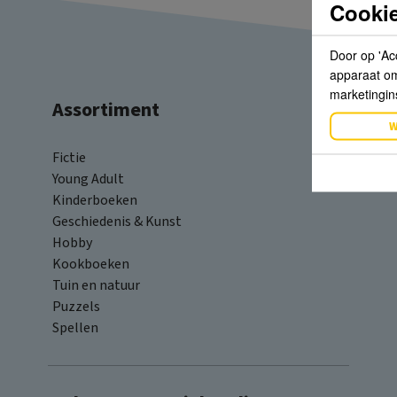
Cookie
Door op 'Ac
apparaat om 
marketingin
Assortiment
W
Fictie
Young Adult
Kinderboeken
Geschiedenis & Kunst
Hobby
Kookboeken
Tuin en natuur
Puzzels
Spellen