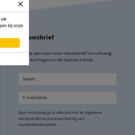
p uw
lpen bij onze
Nieuwsbrief
Meld je aan voor onze nieuwsbrief en ontvang
leuke kortingen en de laatste trends
Door inschrijving ga je akkoord met de algemene
voorwaarden en privacyverklaring van
Voordeelboekenonline.