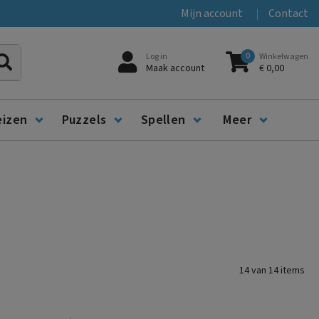
Mijn account
Contact
0
Log in
Winkelwagen
Zoeken
Maak account
€ 0,00
eizen
Puzzels
Spellen
Meer
14
van
14
items