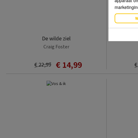
apparaat om 
marketingin
W
De wilde ziel
D
Craig Foster
€ 14,99
€ 22,99
€