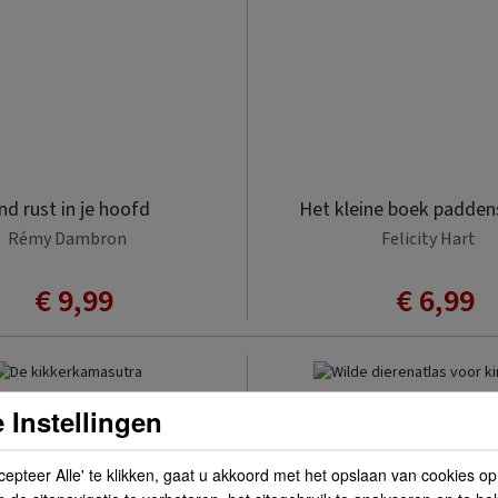
nd rust in je hoofd
Het kleine boek padden
Rémy Dambron
Felicity Hart
€ 9,99
€ 6,99
 Instellingen
cepteer Alle' te klikken, gaat u akkoord met het opslaan van cookies o