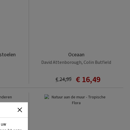
stoelen
Oceaan
David Attenborough, Colin Butfield
€ 16,49
€ 24,99
p uw