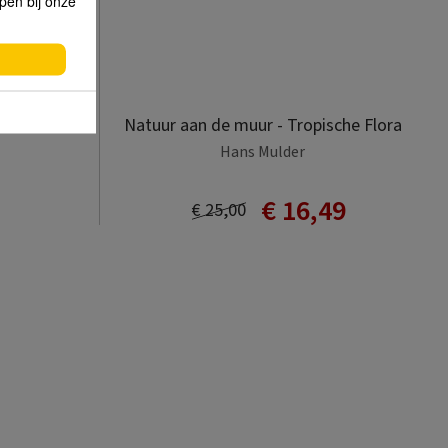
lpen bij onze
kinderen
Natuur aan de muur - Tropische Flora
Hans Mulder
€ 16,49
€ 25,00