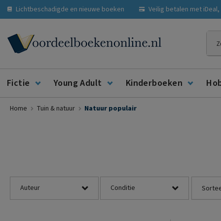
Lichtbeschadigde en nieuwe boeken
Veilig betalen met iDeal
Zoe
Fictie
Young Adult
Kinderboeken
Ho
Home
Tuin & natuur
Natuur populair
Auteur
Conditie