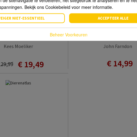
de sitenavigatie te verbeteren, het sitegebruik te analyseren en te he
spanningen. Bekijk ons Cookiebeleid voor meer informatie.
EIGER NIET-ESSENTIEEL
ACCEPTEER ALLE
Beheer Voorkeuren
e kikkerkamasutra
Wilde dierenatlas voor 
Kees Moeliker
John Farndon
€ 14,99
€ 19,49
 29,99