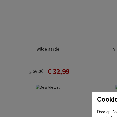
Wilde aarde
Vi
€ 32,99
€ 50,00
Cookie
Door op 'Ac