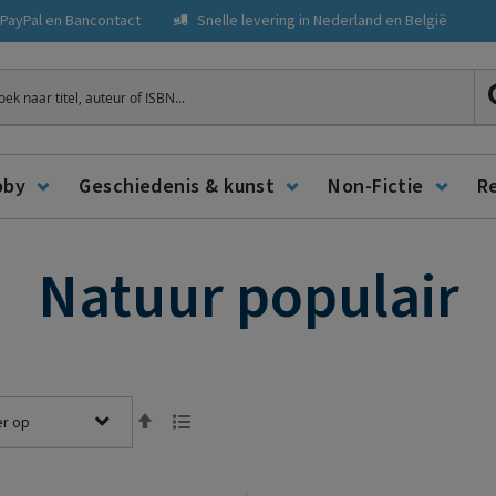
, PayPal en Bancontact
Snelle levering in Nederland en België
ken
bby
Geschiedenis & kunst
Non-Fictie
R
Natuur populair
Tonen
Van
Lijst
als
hoog
naar
laag