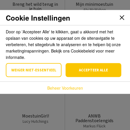
Breng het wild terug in
Mijn minimoestuin
je tuin
Abi McMahon
Annie Burdick
Cookie Instellingen
€ 8,99
€ 7,99
Door op 'Accepteer Alle' te klikken, gaat u akkoord met het
opslaan van cookies op uw apparaat om de sitenavigatie te
verbeteren, het sitegebruik te analyseren en te helpen bij onze
marketinginspanningen. Bekijk ons Cookiebeleid voor meer
informatie.
WEIGER NIET-ESSENTIEEL
ACCEPTEER ALLE
Beheer Voorkeuren
MoestuinGirl!
ANWB
Paddenstoelengids
Lucy Hutchings
Markus Flück