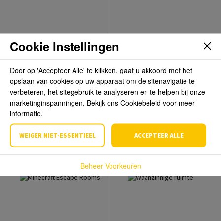
Cookie Instellingen
Door op 'Accepteer Alle' te klikken, gaat u akkoord met het
opslaan van cookies op uw apparaat om de sitenavigatie te
verbeteren, het sitegebruik te analyseren en te helpen bij onze
marketinginspanningen. Bekijk ons Cookiebeleid voor meer
Naar de winkel
Het officiële
Glowmovies boek
informatie.
Sanne Ramakers, Liesbeth
Rosendaal
Rik Kleeven, Jesper Weijs
WEIGER NIET-ESSENTIEEL
ACCEPTEER ALLE
€ 13,99
€ 11,49
€ 20,95
€ 17,50
Beheer Voorkeuren