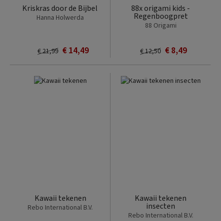
Kriskras door de Bijbel
88x origami kids -
Regenboogpret
Hanna Holwerda
88 Origami
€ 14,49
€ 8,49
€ 21,99
€ 12,50
Kawaii tekenen
Kawaii tekenen
insecten
Rebo International B.V.
Rebo International B.V.