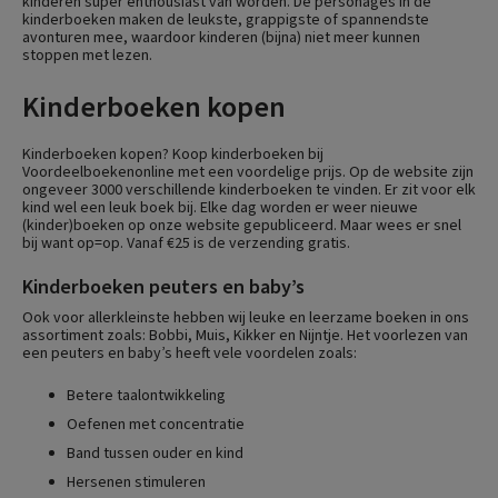
kinderen super enthousiast van worden. De personages in de
kinderboeken maken de leukste, grappigste of spannendste
avonturen mee, waardoor kinderen (bijna) niet meer kunnen
stoppen met lezen.
Kinderboeken kopen
Kinderboeken kopen? Koop kinderboeken bij
Voordeelboekenonline met een voordelige prijs. Op de website zijn
ongeveer 3000 verschillende kinderboeken te vinden. Er zit voor elk
kind wel een leuk boek bij. Elke dag worden er weer nieuwe
(kinder)boeken op onze website gepubliceerd. Maar wees er snel
bij want op=op. Vanaf €25 is de verzending gratis.
Kinderboeken peuters en baby’s
Ook voor allerkleinste hebben wij leuke en leerzame boeken in ons
assortiment zoals: Bobbi, Muis, Kikker en Nijntje. Het voorlezen van
een peuters en baby’s heeft vele voordelen zoals:
Betere taalontwikkeling
Oefenen met concentratie
Band tussen ouder en kind
Hersenen stimuleren