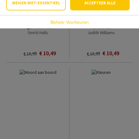
WEIGER NIET-ESSENTIEEL
ACCEPTEER ALLE
Beheer Voorkeuren
Ik ga niet mee!
Kamer 13
Smriti Halls
Judith Williams
€ 10,49
€ 10,49
€ 15,99
€ 15,99