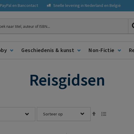
, PayPal en Bancontact
Snelle levering in Nederland en België
ken
bby
Geschiedenis & kunst
Non-Fictie
R
Reisgidsen
Tonen
Van
Lijst
als
hoog
naar
laag