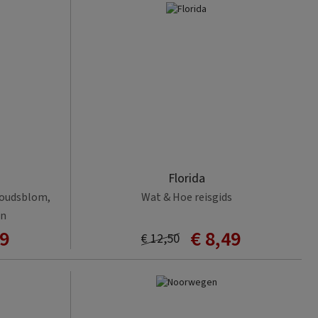
Florida
Goudsblom,
Wat & Hoe reisgids
en
49
€ 8,49
€ 12,50