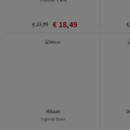
€ 18,49
€ 27,99
€
Milaan
D
Inge de Boer