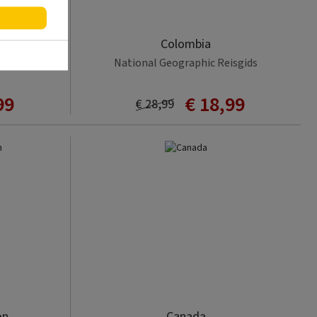
Colombia
National Geographic Reisgids
99
€ 18,99
€ 28,99
on
Canada