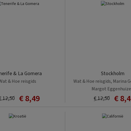
sorteren
nerife & La Gomera
Stockholm
Wat & Hoe reisgids
Wat & Hoe reisgids, Marina 
Margot Eggenhuiz
€ 8,49
€ 8,
€ 12,50
€ 12,50