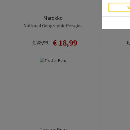
W
Marokko
National Geographic Reisgids
€ 18,99
€ 28,99
€
Trotter Peru