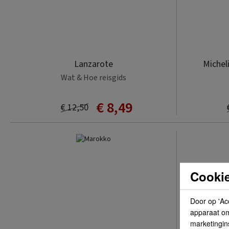
Lanzarote
Michel
Wat & Hoe reisgids
€ 8,49
€ 12,50
Cookie
Door op 'Ac
apparaat om 
marketingin