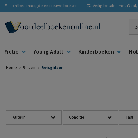
Lichtbeschadigde en nieuwe boeken
Veilig betalen met iDeal
Zoe
Fictie
Young Adult
Kinderboeken
Ho
Home
Reizen
Reisgidsen
Auteur
Conditie
Taal