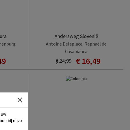
ura
Andersweg Slovenië
jnenburg
Antoine Delaplace, Raphaël de
Casabianca
49
€ 16,49
€ 24,99
p uw
lpen bij onze