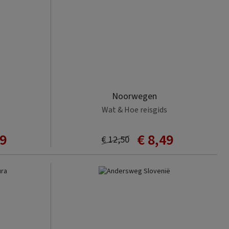
Noorwegen
s
Wat & Hoe reisgids
49
€ 8,49
€ 12,50