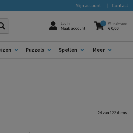
Mijn account
Contact
0
Log in
Winkelwagen
Zoeken
Maak account
€ 0,00
eizen
Puzzels
Spellen
Meer
24
van
122
items