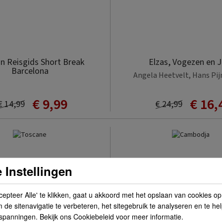
in Reisgids Short Break
Elzas, Vogezen en J
Barcelona
Angela Heetvelt, Hans Pi
€ 9,99
€ 16,
€ 14,99
€ 24,99
 Instellingen
cepteer Alle' te klikken, gaat u akkoord met het opslaan van cookies o
de sitenavigatie te verbeteren, het sitegebruik te analyseren en te he
spanningen. Bekijk ons Cookiebeleid voor meer informatie.