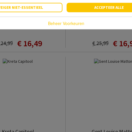
EIGER NIET-ESSENTIEEL
ACCEPTEER ALLE
Toscane
Cambodja
Beheer Voorkeuren
Hester van Delden
€ 16,49
€ 16,
 24,99
€ 25,99
Kreta Capitool
Gent Louise Matt