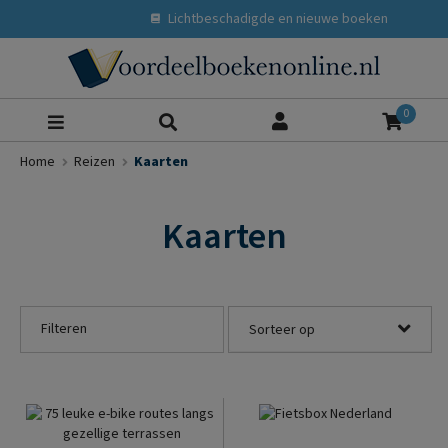
Lichtbeschadigde en nieuwe boeken
Zoeke
0
Home
Reizen
Kaarten
Kaarten
Filteren