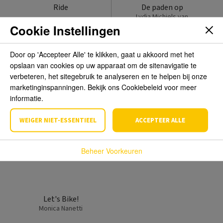
Ride
De paden op
Lydia Michiels van
Kessenich
Cookie Instellingen
€ 18,49
€ 15,49
€ 27,99
€ 23,50
Door op 'Accepteer Alle' te klikken, gaat u akkoord met het
opslaan van cookies op uw apparaat om de sitenavigatie te
verbeteren, het sitegebruik te analyseren en te helpen bij onze
marketinginspanningen. Bekijk ons Cookiebeleid voor meer
informatie.
WEIGER NIET-ESSENTIEEL
ACCEPTEER ALLE
Beheer Voorkeuren
Let's Bike!
Monica Nanetti