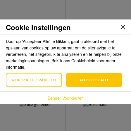
Cookie Instellingen
Door op 'Accepteer Alle' te klikken, gaat u akkoord met het
opslaan van cookies op uw apparaat om de sitenavigatie te
verbeteren, het sitegebruik te analyseren en te helpen bij onze
marketinginspanningen. Bekijk ons Cookiebeleid voor meer
Het huis op de heuvel
Het kantoor
informatie.
Cesare Pavese
Jan-Albrecht Jost
WEIGER NIET-ESSENTIEEL
ACCEPTEER ALLE
€ 14,99
€ 14,49
€ 22,99
€ 21,99
Beheer Voorkeuren