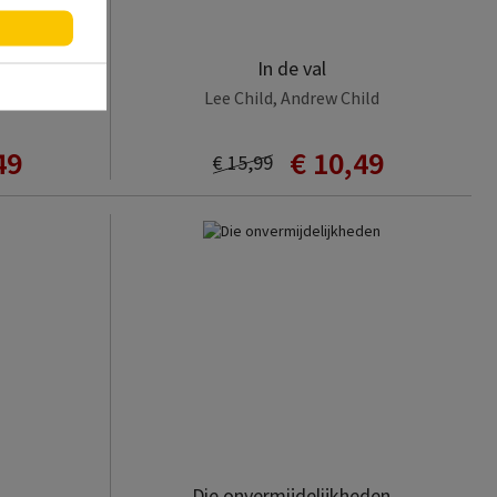
tijn
In de val
Lee Child, Andrew Child
49
€ 10,49
€ 15,99
Die onvermijdelijkheden