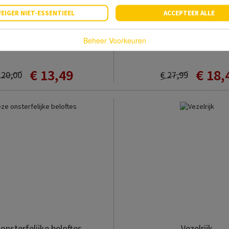
EIGER NIET-ESSENTIEEL
ACCEPTEER ALLE
cht tussen onze vingers
Het oog van de woes
Beheer Voorkeuren
Benny Lindelauf
Richard Schwartz
€ 13,49
€ 18,
 20,00
€ 27,99
onsterfelijke beloftes
Vezelrijk