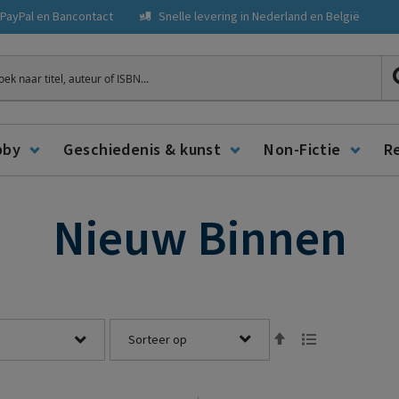
, PayPal en Bancontact
Snelle levering in Nederland en België
ken
bby
Geschiedenis & kunst
Non-Fictie
R
Nieuw Binnen
Tonen
Van
Lijst
als
hoog
naar
laag