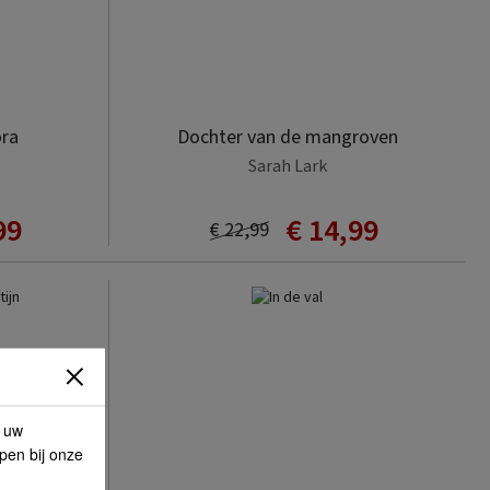
ra
Dochter van de mangroven
Sarah Lark
99
€ 14,99
€ 22,99
p uw
lpen bij onze