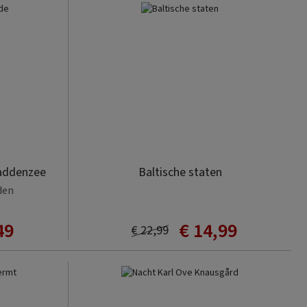
addenzee
Baltische staten
den
49
€ 14,99
€ 22,99