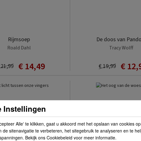
Rijmsoep
De doos van Pando
Roald Dahl
Tracy Wolff
€ 14,49
€ 12,
 21,99
€ 19,99
 Instellingen
cepteer Alle' te klikken, gaat u akkoord met het opslaan van cookies o
de sitenavigatie te verbeteren, het sitegebruik te analyseren en te he
spanningen. Bekijk ons Cookiebeleid voor meer informatie.