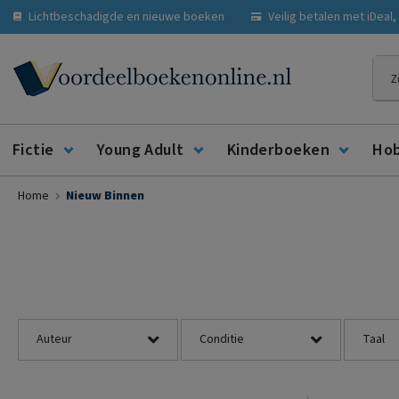
Lichtbeschadigde en nieuwe boeken
Veilig betalen met iDeal
Zoe
Fictie
Young Adult
Kinderboeken
Ho
Home
Nieuw Binnen
Auteur
Conditie
Taal