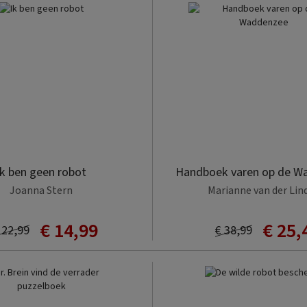
sorteren
Ik ben geen robot
Handboek varen op de W
Joanna Stern
Marianne van der Lin
€ 14,99
€ 25,
 22,99
€ 38,99