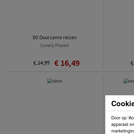
80 Duurzame reizen
Lonely Planet
€ 16,49
€ 24,99
€
Cookie
Door op 'Ac
apparaat om 
marketingin