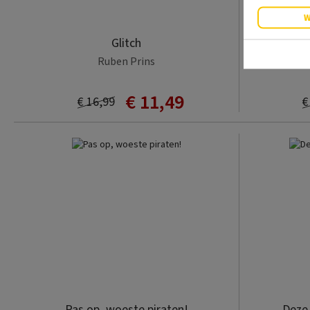
W
Glitch
Het li
Ruben Prins
€ 11,49
€ 16,99
€
Pas op, woeste piraten!
Deze 