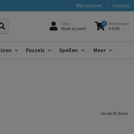
Mijn account
Contact
0
Log in
Winkelwagen
Zoeken
Maak account
€ 0,00
eizen
Puzzels
Spellen
Meer
24
van
55
items