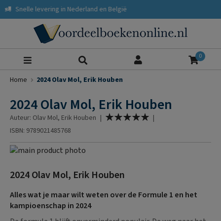
lle levering in Nederland en België
Zoeke
0
Home
2024 Olav Mol, Erik Houben
2024 Olav Mol, Erik Houben
Waardering:
Auteur: Olav Mol, Erik Houben
|
|
100
% of
ISBN: 9789021485768
Ga
naar
Ga
het
naar
2024 Olav Mol, Erik Houben
einde
het
van
begin
Alles wat je maar wilt weten over de Formule 1 en het
de
van
kampioenschap in 2024
afbeeldingen-
de