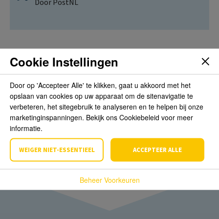
Door PostNL
Cookie Instellingen
Beoordelingen
Door op 'Accepteer Alle' te klikken, gaat u akkoord met het
opslaan van cookies op uw apparaat om de sitenavigatie te
Schrijf de eerste review over dit product
verbeteren, het sitegebruik te analyseren en te helpen bij onze
marketinginspanningen. Bekijk ons Cookiebeleid voor meer
informatie.
Schrijf een beoordeling
WEIGER NIET-ESSENTIEEL
ACCEPTEER ALLE
Beheer Voorkeuren