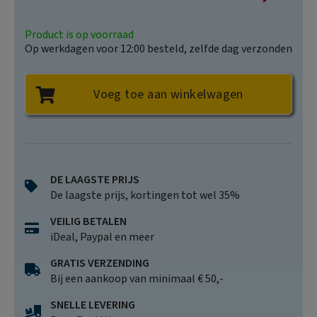
Price
Product is op voorraad
Op werkdagen voor 12:00 besteld, zelfde dag verzonden
Voeg toe aan winkelwagen
DE LAAGSTE PRIJS
De laagste prijs, kortingen tot wel 35%
VEILIG BETALEN
iDeal, Paypal en meer
GRATIS VERZENDING
Bij een aankoop van minimaal € 50,-
SNELLE LEVERING