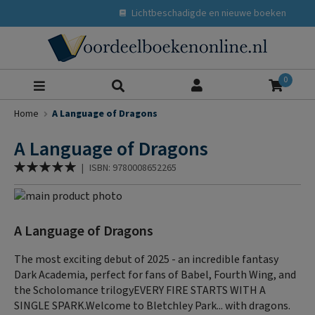
Lichtbeschadigde en nieuwe boeken
Zoeke
0
Home
A Language of Dragons
A Language of Dragons
Waardering:
|
ISBN: 9780008652265
100
% of
Ga
naar
Ga
het
naar
A Language of Dragons
einde
het
van
begin
The most exciting debut of 2025 - an incredible fantasy
de
van
Dark Academia, perfect for fans of Babel, Fourth Wing, and
afbeeldingen-
de
the Scholomance trilogyEVERY FIRE STARTS WITH A
gallerij
afbeeldingen-
SINGLE SPARK.Welcome to Bletchley Park... with dragons.