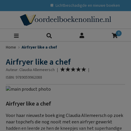
Lichtbeschadigde en nieuwe boeken
Zoeke
0
Home
Airfryer like a chef
Airfryer like a chef
Waardering:
Auteur: Claudia Allemeersch
|
|
100
% of
ISBN: 9789059962088
Ga
naar
Ga
het
naar
Airfryer like a chef
einde
het
van
begin
Voor haar nieuwste boek ging Claudia Allemeersch op zoek
de
van
naar topchefs die nog nooit met een airfryer gewerkt
afbeeldingen-
de
hadden en leerde ze hen de kneepjes van het superhandige