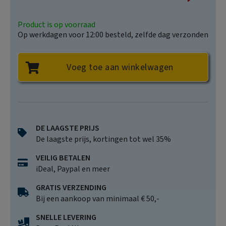
Price
Product is op voorraad
Op werkdagen voor 12:00 besteld, zelfde dag verzonden
Voeg toe aan winkelwagen
DE LAAGSTE PRIJS
De laagste prijs, kortingen tot wel 35%
VEILIG BETALEN
iDeal, Paypal en meer
GRATIS VERZENDING
Bij een aankoop van minimaal € 50,-
SNELLE LEVERING