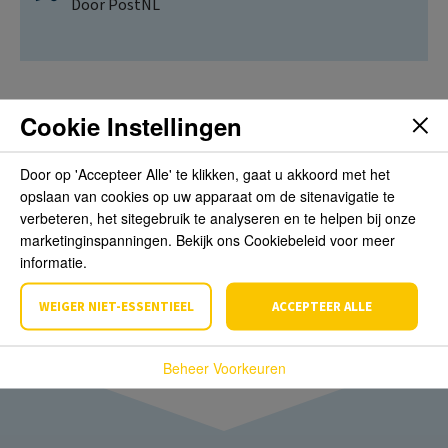
Door PostNL
Cookie Instellingen
Beoordelingen
Door op 'Accepteer Alle' te klikken, gaat u akkoord met het
opslaan van cookies op uw apparaat om de sitenavigatie te
Schrijf de eerste review over dit product
verbeteren, het sitegebruik te analyseren en te helpen bij onze
marketinginspanningen. Bekijk ons Cookiebeleid voor meer
informatie.
Schrijf een beoordeling
WEIGER NIET-ESSENTIEEL
ACCEPTEER ALLE
Beheer Voorkeuren