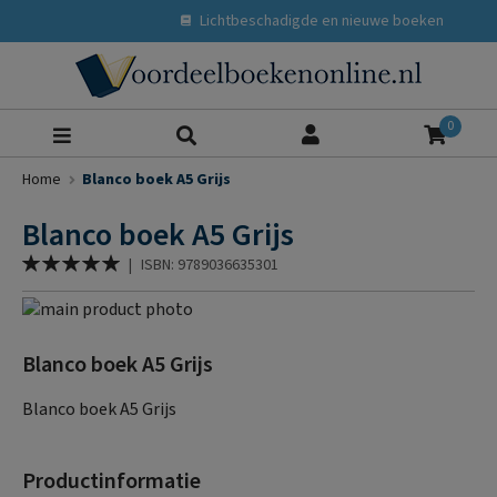
Lichtbeschadigde en nieuwe boeken
Zoeke
0
Home
Blanco boek A5 Grijs
Blanco boek A5 Grijs
Waardering:
|
ISBN: 9789036635301
100
% of
Ga
naar
Ga
het
naar
Blanco boek A5 Grijs
einde
het
van
begin
Blanco boek A5 Grijs
de
van
afbeeldingen-
de
Productinformatie
gallerij
afbeeldingen-