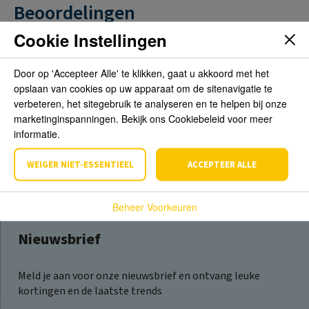
Beoordelingen
Cookie Instellingen
Schrijf de eerste review over dit product
Door op 'Accepteer Alle' te klikken, gaat u akkoord met het
opslaan van cookies op uw apparaat om de sitenavigatie te
Schrijf een beoordeling
verbeteren, het sitegebruik te analyseren en te helpen bij onze
marketinginspanningen. Bekijk ons Cookiebeleid voor meer
informatie.
WEIGER NIET-ESSENTIEEL
ACCEPTEER ALLE
Beheer Voorkeuren
Nieuwsbrief
Meld je aan voor onze nieuwsbrief en ontvang leuke
kortingen en de laatste trends