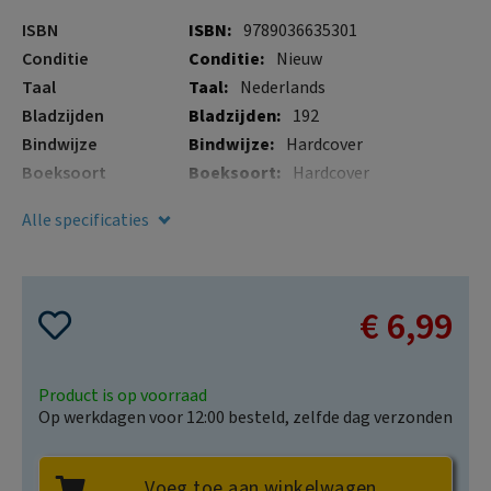
gallerij
Meer
ISBN
9789036635301
informatie
Conditie
Nieuw
Taal
Nederlands
Bladzijden
192
Bindwijze
Hardcover
Boeksoort
Hardcover
Illustraties
Nee
Alle specificaties
Verschijningsdatum
26 mrt. 2020
€ 6,99
Product is op voorraad
Op werkdagen voor 12:00 besteld, zelfde dag verzonden
Voeg toe aan winkelwagen