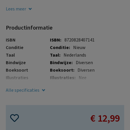
gallerij
kunnen bedwingen: de vogelverslaafden. Is jouw paleis de
meeste punten waard? Dan heb jij dit tactische
Lees meer
blufspelletje gewonnen!
Productinformatie
Meer
ISBN
8720828407141
informatie
Conditie
Nieuw
Taal
Nederlands
Bindwijze
Diversen
Boeksoort
Diversen
Illustraties
Nee
Verschijningsdatum
12 okt. 2023
Alle specificaties
€ 12,99