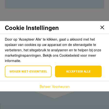
Cookie Instellingen
Beoordelingen
Door op 'Accepteer Alle' te klikken, gaat u akkoord met het
opslaan van cookies op uw apparaat om de sitenavigatie te
Schrijf de eerste review over dit product
verbeteren, het sitegebruik te analyseren en te helpen bij onze
marketinginspanningen. Bekijk ons Cookiebeleid voor meer
Schrijf een beoordeling
informatie.
WEIGER NIET-ESSENTIEEL
ACCEPTEER ALLE
Beheer Voorkeuren