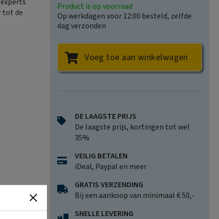
 experts
Product is op voorraad
 tot de
Op werkdagen voor 12:00 besteld, zelfde
dag verzonden
at, help
naar de
Voeg toe aan winkelwagen
eiligen,
l Colorado.
ie je niet
ijzer met
l
DE LAAGSTE PRIJS
De laagste prijs, kortingen tot wel
35%
VEILIG BETALEN
iDeal, Paypal en meer
GRATIS VERZENDING
Bij een aankoop van minimaal € 50,-
SNELLE LEVERING