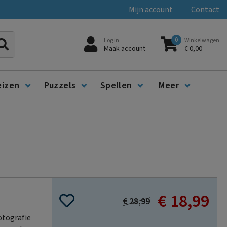
Mijn account
Contact
0
Log in
Winkelwagen
Zoeken
Maak account
€ 0,00
eizen
Puzzels
Spellen
Meer
€ 18,99
Special
€ 28,99
Price
otografie