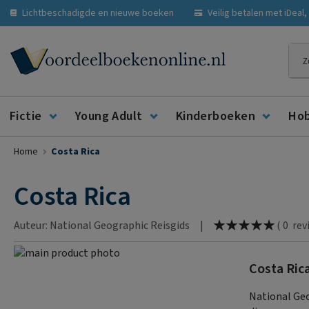
Lichtbeschadigde en nieuwe boeken
Veilig betalen met iDeal
Zoe
Fictie
Young Adult
Kinderboeken
Ho
Home
Costa Rica
Costa Rica
Waardering:
Auteur: National Geographic Reisgids
|
(
0
rev
100
% of
Ga
Costa Ric
naar
Ga
het
naar
National Geo
einde
het