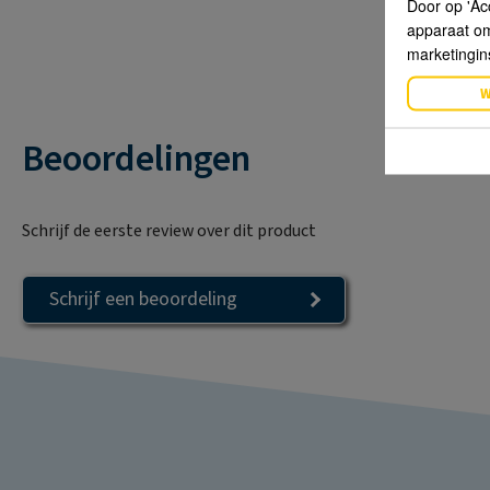
Door op 'Ac
apparaat om 
marketingin
W
Beoordelingen
Schrijf de eerste review over dit product
Schrijf een beoordeling