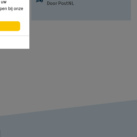
p uw
Door PostNL
lpen bij onze