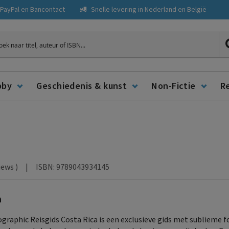
, PayPal en Bancontact
Snelle levering in Nederland en België
ken
bby
Geschiedenis & kunst
Non-Fictie
R
|
ISBN: 9789043934145
iews
)
a
graphic Reisgids Costa Rica is een exclusieve gids met sublieme f