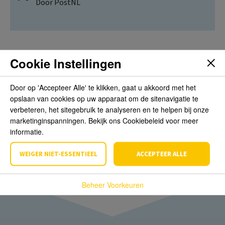
Door PostNL
Cookie Instellingen
Beoordelingen
Door op 'Accepteer Alle' te klikken, gaat u akkoord met het
opslaan van cookies op uw apparaat om de sitenavigatie te
Schrijf de eerste review over dit product
verbeteren, het sitegebruik te analyseren en te helpen bij onze
marketinginspanningen. Bekijk ons Cookiebeleid voor meer
informatie.
Schrijf een beoordeling
WEIGER NIET-ESSENTIEEL
ACCEPTEER ALLE
Beheer Voorkeuren