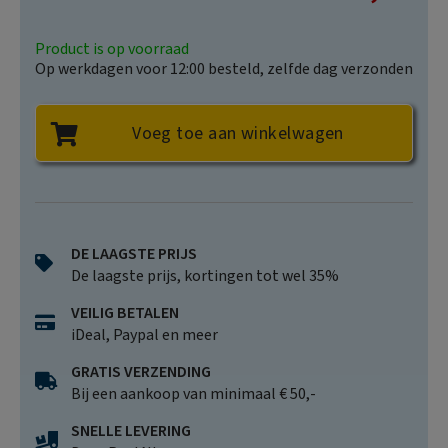
Price
Product is op voorraad
Op werkdagen voor 12:00 besteld, zelfde dag verzonden
Voeg toe aan winkelwagen
DE LAAGSTE PRIJS
De laagste prijs, kortingen tot wel 35%
VEILIG BETALEN
iDeal, Paypal en meer
GRATIS VERZENDING
Bij een aankoop van minimaal € 50,-
SNELLE LEVERING