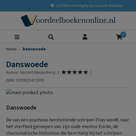
Lichtbeschadigde en nieuwe boeken
Zoeke
0
Home
Danswoede
Danswoede
Waardering:
Auteur: Vincent Merjenberg
|
|
100
% of
ISBN: 9789025472979
Ga
naar
Ga
het
naar
Danswoede
einde
het
van
begin
De van een psychose herstellende schrijver Elias wordt naar
de
van
het sterfbed geroepen van zijn oude mentor Encke, de
afbeeldingen-
de
charismatische historicus die hem hielp bij het schrijven