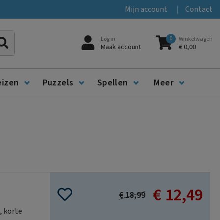
Mijn account
Contact
0
Log in
Winkelwagen
Zoeken
Maak account
€ 0,00
eizen
Puzzels
Spellen
Meer
€ 12,49
Special
€ 18,99
Price
, korte