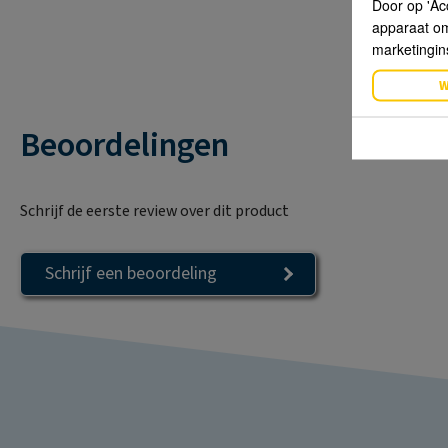
Door op 'Ac
apparaat om 
marketingin
W
Beoordelingen
Schrijf de eerste review over dit product
Schrijf een beoordeling