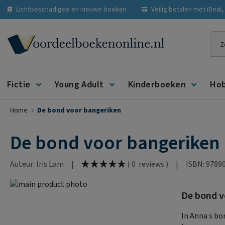
Lichtbeschadigde en nieuwe boeken
Veilig betalen met iDeal
Zoe
Fictie
Young Adult
Kinderboeken
Ho
Home
De bond voor bangeriken
De bond voor bangeriken
Waardering:
Auteur: Iris Lam
|
|
ISBN: 9789
(
0
reviews
)
100
% of
Ga
De bond v
naar
Ga
het
naar
In Anna s bo
einde
het