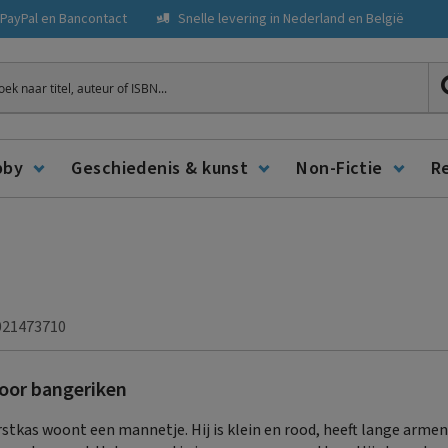
, PayPal en Bancontact
Snelle levering in Nederland en België
ken
bby
Geschiedenis & kunst
Non-Fictie
R
021473710
oor bangeriken
rstkas woont een mannetje. Hij is klein en rood, heeft lange armen