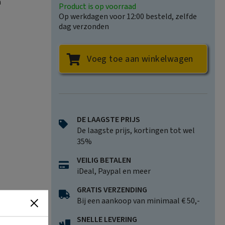
n
Product is op voorraad
Op werkdagen voor 12:00 besteld, zelfde
dag verzonden
uit Anna om
dappere
Voeg toe aan winkelwagen
 vreemd
en
DE LAAGSTE PRIJS
De laagste prijs, kortingen tot wel
s. Over
35%
 Maar
VEILIG BETALEN
iDeal, Paypal en meer
GRATIS VERZENDING
Bij een aankoop van minimaal € 50,-
SNELLE LEVERING