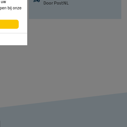
p uw
Door PostNL
lpen bij onze