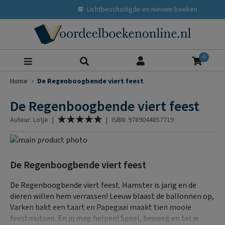
Lichtbeschadigde en nieuwe boeken
Zoeke
0
Home
De Regenboogbende viert feest
De Regenboogbende viert feest
Waardering:
Auteur: Lotje
|
|
ISBN: 9789044857719
100
% of
Ga
naar
Ga
het
naar
De Regenboogbende viert feest
einde
het
van
begin
De Regenboogbende viert feest. Hamster is jarig en de
de
van
dieren willen hem verrassen! Leeuw blaast de ballonnen op,
afbeeldingen-
de
Varken bakt een taart en Papegaai maakt tien mooie
gallerij
afbeeldingen-
feestmutsen. En jij mag helpen! Speel, beweeg en tel je