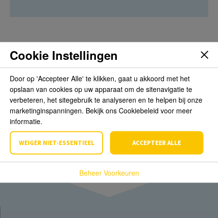
Cookie Instellingen
Beoordelingen
Door op 'Accepteer Alle' te klikken, gaat u akkoord met het
opslaan van cookies op uw apparaat om de sitenavigatie te
Schrijf de eerste review over dit product
verbeteren, het sitegebruik te analyseren en te helpen bij onze
marketinginspanningen. Bekijk ons Cookiebeleid voor meer
Schrijf een beoordeling
informatie.
WEIGER NIET-ESSENTIEEL
ACCEPTEER ALLE
Beheer Voorkeuren