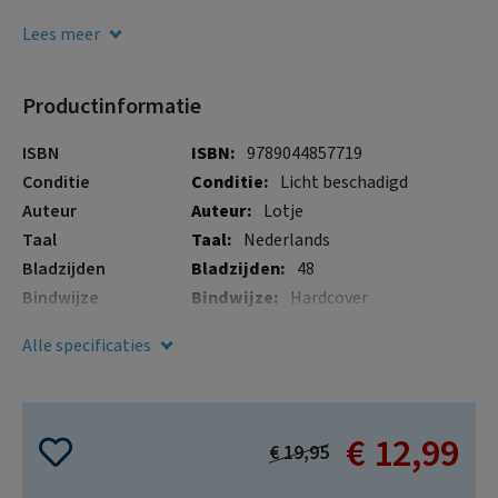
gallerij
mee? Een interactief boek vol speelse opdrachten en
vragen. Voor kinderen vanaf 3 jaar.
Lees meer
Productinformatie
Meer
ISBN
9789044857719
informatie
Conditie
Licht beschadigd
Auteur
Lotje
Taal
Nederlands
Bladzijden
48
Bindwijze
Hardcover
Boeksoort
Hardcover
Alle specificaties
Illustraties
Nee
Verschijningsdatum
1 mei 2025
€ 12,99
Special
€ 19,95
Price