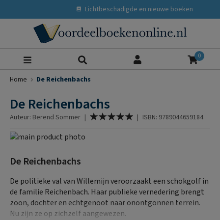
Lichtbeschadigde en nieuwe boeken
Zoeke
0
Home
De Reichenbachs
De Reichenbachs
Waardering:
Auteur: Berend Sommer
|
|
ISBN: 9789044659184
100
% of
Ga
naar
Ga
het
naar
De Reichenbachs
einde
het
van
begin
De politieke val van Willemijn veroorzaakt een schokgolf in
de
van
de familie Reichenbach. Haar publieke vernedering brengt
afbeeldingen-
de
zoon, dochter en echtgenoot naar onontgonnen terrein.
gallerij
afbeeldingen-
Nu zijn ze op zichzelf aangewezen.