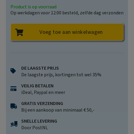
korrel en dat doet hij goed.
de Volkskrant
Product is op voorraad
Op werkdagen voor 12:00 besteld, zelfde dag verzonden
Een hilarische kroniek van de wanen die deze tijd
kenmerken.
Voeg toe aan winkelwagen
EW
Ongelooflijk goed, prachtige literatuur van Nederlandse
bodem.
Mathieu Segers
DE LAAGSTE PRIJS
De laagste prijs, kortingen tot wel 35%
VEILIG BETALEN
iDeal, Paypal en meer
GRATIS VERZENDING
Bij een aankoop van minimaal € 50,-
SNELLE LEVERING
Door PostNL