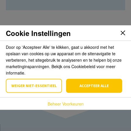
Cookie Instellingen
Beoordelingen
Door op 'Accepteer Alle' te klikken, gaat u akkoord met het
opslaan van cookies op uw apparaat om de sitenavigatie te
Schrijf de eerste review over dit product
verbeteren, het sitegebruik te analyseren en te helpen bij onze
marketinginspanningen. Bekijk ons Cookiebeleid voor meer
Schrijf een beoordeling
informatie.
WEIGER NIET-ESSENTIEEL
ACCEPTEER ALLE
Beheer Voorkeuren