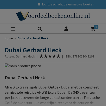
Lichtbeschadigde en nieuwe boeken
Zoeke
0
Home
Dubai Gerhard Heck
Dubai Gerhard Heck
Waardering:
Auteur: Gerhard Heck
|
|
ISBN: 9789018049263
100
% of
Ga
naar
Ga
het
naar
Dubai Gerhard Heck
einde
het
van
begin
ANWB Extra reisgids Dubai Ontdek Dubai met de compleet
de
van
vernieuwde reisgids ANWB Extra Dubai! De 340 dagen zon
afbeeldingen-
de
per jaar, betoverende lange zandstranden aan de Perzische
gallerij
afbeeldingen-
Golf, de avontuurlijke woestijn direct voor de deur en de