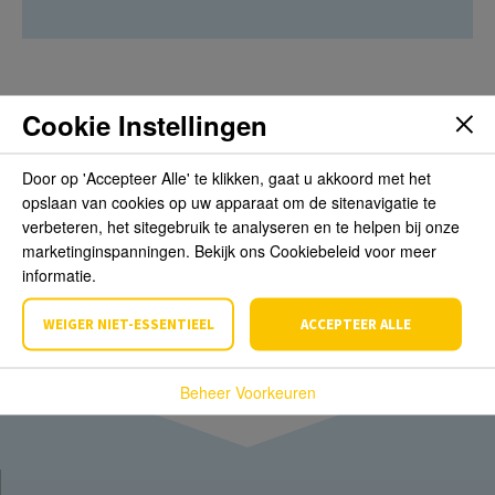
Cookie Instellingen
Beoordelingen
Door op 'Accepteer Alle' te klikken, gaat u akkoord met het
opslaan van cookies op uw apparaat om de sitenavigatie te
Schrijf de eerste review over dit product
verbeteren, het sitegebruik te analyseren en te helpen bij onze
marketinginspanningen. Bekijk ons Cookiebeleid voor meer
Schrijf een beoordeling
informatie.
WEIGER NIET-ESSENTIEEL
ACCEPTEER ALLE
Beheer Voorkeuren