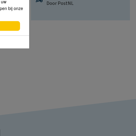
p uw
Door PostNL
lpen bij onze