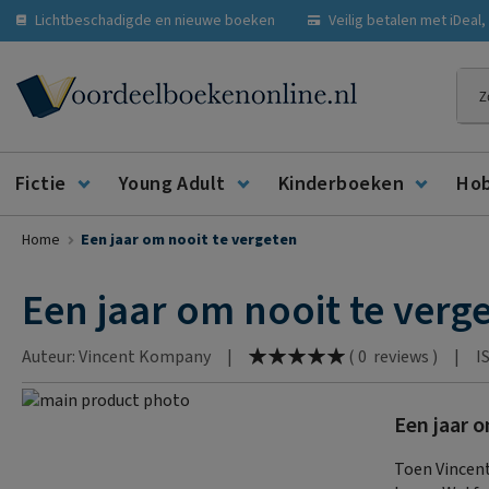
Lichtbeschadigde en nieuwe boeken
Veilig betalen met iDeal
Zoe
Fictie
Young Adult
Kinderboeken
Ho
Home
Een jaar om nooit te vergeten
Een jaar om nooit te verg
Waardering:
Auteur: Vincent Kompany
|
|
I
(
0
reviews
)
100
% of
Ga
Een jaar 
naar
Ga
het
naar
Toen Vincent
einde
het