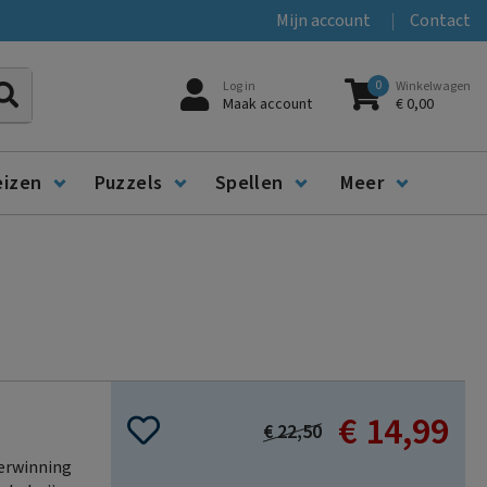
Mijn account
Contact
0
Log in
Winkelwagen
Zoeken
Maak account
€ 0,00
eizen
Puzzels
Spellen
Meer
€ 14,99
Special
€ 22,50
Price
verwinning