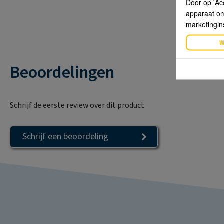
Door op 'Ac
apparaat om 
marketingin
W
Beoordelingen
Schrijf de eerste review over dit product
Schrijf een beoordeling