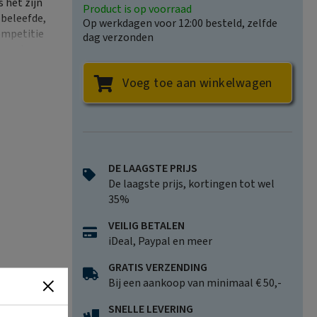
 het zijn
Product is op voorraad
 beleefde,
Op werkdagen voor 12:00 besteld, zelfde
ompetitie
dag verzonden
pany terug
Voeg toe aan winkelwagen
rtelt hij
er Pep
 zijn team
zoen bij
DE LAAGSTE PRIJS
er
De laagste prijs, kortingen tot wel
e
35%
ss,
VEILIG BETALEN
iDeal, Paypal en meer
rgeten
is
e absolute
GRATIS VERZENDING
Bij een aankoop van minimaal € 50,-
SNELLE LEVERING