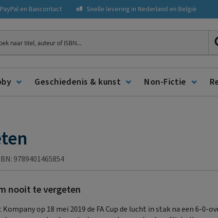
, PayPal en Bancontact
Snelle levering in Nederland en België
ken
bby
Geschiedenis & kunst
Non-Fictie
R
eten
SBN: 9789401465854
om nooit te vergeten
 Kompany op 18 mei 2019 de FA Cup de lucht in stak na een 6-0-o