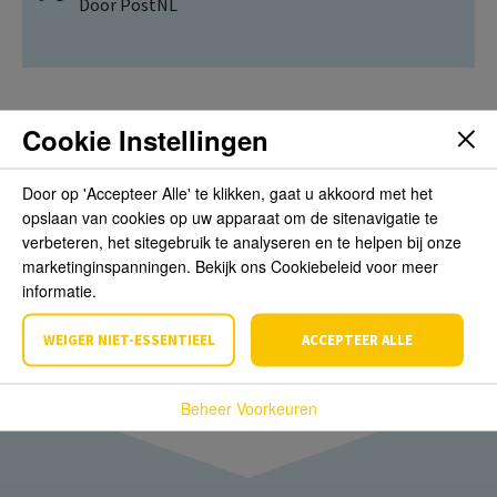
Door PostNL
Cookie Instellingen
Beoordelingen
Door op 'Accepteer Alle' te klikken, gaat u akkoord met het
opslaan van cookies op uw apparaat om de sitenavigatie te
Schrijf de eerste review over dit product
verbeteren, het sitegebruik te analyseren en te helpen bij onze
marketinginspanningen. Bekijk ons Cookiebeleid voor meer
informatie.
Schrijf een beoordeling
WEIGER NIET-ESSENTIEEL
ACCEPTEER ALLE
Beheer Voorkeuren