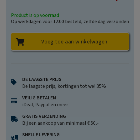
Price
Product is op voorraad
Op werkdagen voor 12:00 besteld, zelfde dag verzonden
Voeg toe aan winkelwagen
DE LAAGSTE PRIJS
De laagste prijs, kortingen tot wel 35%
VEILIG BETALEN
iDeal, Paypal en meer
GRATIS VERZENDING
Bij een aankoop van minimaal € 50,-
SNELLE LEVERING