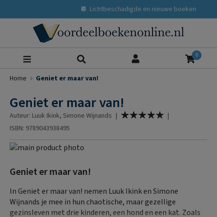
Lichtbeschadigde en nieuwe boeken
Zoeke
0
Home
Geniet er maar van!
Geniet er maar van!
Waardering:
Auteur: Luuk Ikink, Simone Wijnands
|
|
100
% of
ISBN: 9789043938495
Ga
naar
Ga
het
naar
Geniet er maar van!
einde
het
van
begin
In Geniet er maar van! nemen Luuk Ikink en Simone
de
van
Wijnands je mee in hun chaotische, maar gezellige
afbeeldingen-
de
gezinsleven met drie kinderen, een hond en een kat. Zoals