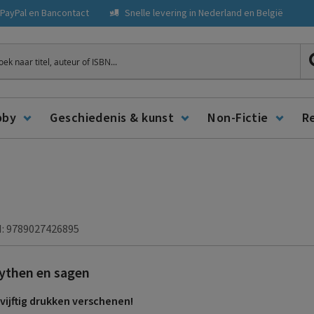
, PayPal en Bancontact
Snelle levering in Nederland en België
ken
bby
Geschiedenis & kunst
Non-Fictie
R
: 9789027426895
ythen en sagen
vijftig drukken verschenen!