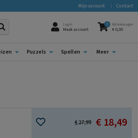
Mijn account
Contact
0
Log in
Winkelwagen
Zoeken
Maak account
€ 0,00
eizen
Puzzels
Spellen
Meer
€ 18,49
Special
€ 27,99
Price