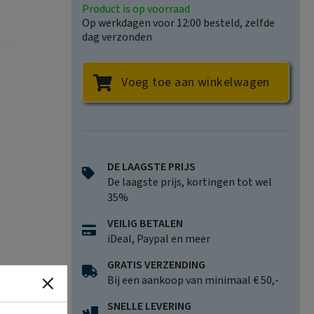
Product is op voorraad
Op werkdagen voor 12:00 besteld, zelfde
dag verzonden
n de
Voeg toe aan winkelwagen
halen
eenvoudige
 mythen en
DE LAAGSTE PRIJS
t antwoord
De laagste prijs, kortingen tot wel
35%
VEILIG BETALEN
iDeal, Paypal en meer
GRATIS VERZENDING
Bij een aankoop van minimaal € 50,-
SNELLE LEVERING