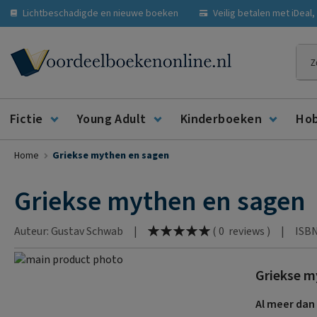
Lichtbeschadigde en nieuwe boeken
Veilig betalen met iDeal
Zoe
Fictie
Young Adult
Kinderboeken
Ho
Home
Griekse mythen en sagen
Griekse mythen en sagen
Waardering:
Auteur: Gustav Schwab
|
|
ISBN
(
0
reviews
)
100
% of
Ga
Griekse m
naar
Ga
het
naar
Al meer dan 
einde
het