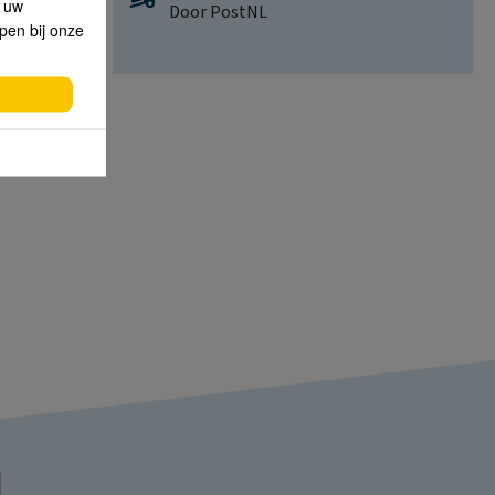
p uw
Door PostNL
lpen bij onze