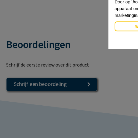
Door op 'Ac
apparaat om 
marketingin
W
Beoordelingen
Schrijf de eerste review over dit product
Schrijf een beoordeling