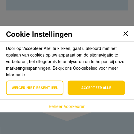
Cookie Instellingen
Beoordelingen
Door op 'Accepteer Alle' te klikken, gaat u akkoord met het
opslaan van cookies op uw apparaat om de sitenavigatie te
Schrijf de eerste review over dit product
verbeteren, het sitegebruik te analyseren en te helpen bij onze
marketinginspanningen. Bekijk ons Cookiebeleid voor meer
Schrijf een beoordeling
informatie.
WEIGER NIET-ESSENTIEEL
ACCEPTEER ALLE
Beheer Voorkeuren