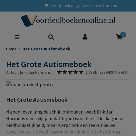
Lichtbeschadigde en nieuwe boeken
Zoeke
0
Home
Het Grote Autismeboek
Het Grote Autismeboek
Waardering:
Auteur: Erik Jan Harmens
|
|
ISBN: 9789400408913
100
% of
Ga
naar
Ga
het
naar
Het Grote Autismeboek
einde
het
van
begin
Na een leven lang de schijn ophouden, weet Erik Jan
de
van
Harmens sinds vijf jaar dat hij autisme heeft. De diagnose
afbeeldingen-
de
biedt duidelijkheid, maar werpt ook een reeks nieuwe
gallerij
afbeeldingen-
kwesties op. Hoewel Harmens nu eindelijk zichzelf mag