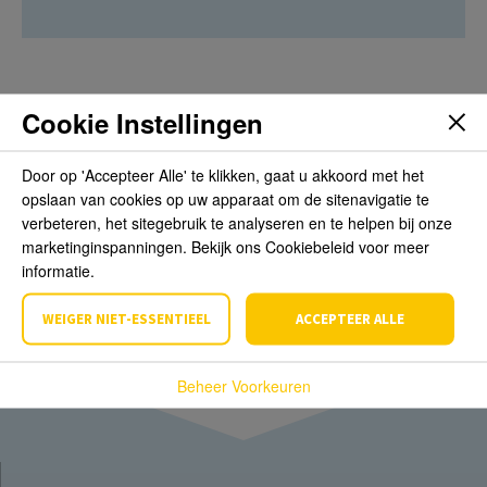
Cookie Instellingen
Beoordelingen
Door op 'Accepteer Alle' te klikken, gaat u akkoord met het
opslaan van cookies op uw apparaat om de sitenavigatie te
Schrijf de eerste review over dit product
verbeteren, het sitegebruik te analyseren en te helpen bij onze
marketinginspanningen. Bekijk ons Cookiebeleid voor meer
Schrijf een beoordeling
informatie.
WEIGER NIET-ESSENTIEEL
ACCEPTEER ALLE
Beheer Voorkeuren