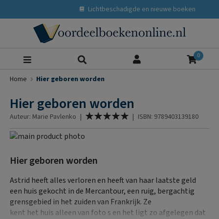
Lichtbeschadigde en nieuwe boeken
Zoeke
0
Home
Hier geboren worden
Hier geboren worden
Waardering:
Auteur: Marie Pavlenko
|
|
ISBN: 9789403139180
100
% of
Ga
naar
Ga
het
naar
Hier geboren worden
einde
het
van
begin
Astrid heeft alles verloren en heeft van haar laatste geld
de
van
een huis gekocht in de Mercantour, een ruig, bergachtig
afbeeldingen-
de
grensgebied in het zuiden van Frankrijk. Ze
gallerij
afbeeldingen-
kent het huis alleen van foto s en het ligt zo afgelegen dat