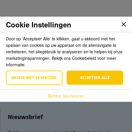
Beoordelingen
Cookie Instellingen
Schrijf de eerste review over dit product
Door op 'Accepteer Alle' te klikken, gaat u akkoord met het
opslaan van cookies op uw apparaat om de sitenavigatie te
verbeteren, het sitegebruik te analyseren en te helpen bij onze
Schrijf een beoordeling
marketinginspanningen. Bekijk ons Cookiebeleid voor meer
informatie.
WEIGER NIET-ESSENTIEEL
ACCEPTEER ALLE
Beheer Voorkeuren
Nieuwsbrief