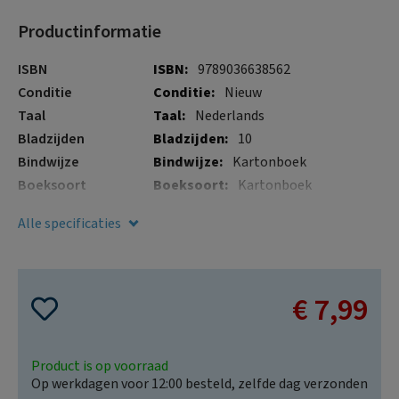
gallerij
afbeeldingen-
Productinformatie
gallerij
Meer
ISBN
9789036638562
informatie
Conditie
Nieuw
Taal
Nederlands
Bladzijden
10
Bindwijze
Kartonboek
Boeksoort
Kartonboek
Illustraties
Nee
Alle specificaties
Verschijningsdatum
16 jan. 2020
€ 7,99
Product is op voorraad
Op werkdagen voor 12:00 besteld, zelfde dag verzonden