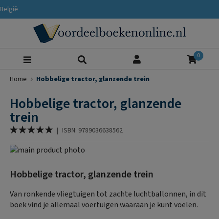
ië
Zoeke
0
Home
Hobbelige tractor, glanzende trein
Hobbelige tractor, glanzende
trein
Waardering:
|
ISBN: 9789036638562
100
% of
Ga
naar
Ga
het
naar
Hobbelige tractor, glanzende trein
einde
het
van
begin
Van ronkende vliegtuigen tot zachte luchtballonnen, in dit
de
van
boek vind je allemaal voertuigen waaraan je kunt voelen.
afbeeldingen-
de