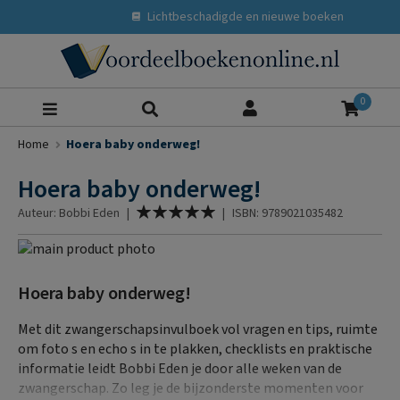
Lichtbeschadigde en nieuwe boeken
Zoeke
0
Home
Hoera baby onderweg!
Hoera baby onderweg!
Waardering:
Auteur: Bobbi Eden
|
|
ISBN: 9789021035482
100
% of
Ga
naar
Ga
het
naar
Hoera baby onderweg!
einde
het
van
begin
Met dit zwangerschapsinvulboek vol vragen en tips, ruimte
de
van
om foto s en echo s in te plakken, checklists en praktische
afbeeldingen-
de
informatie leidt Bobbi Eden je door alle weken van de
gallerij
afbeeldingen-
zwangerschap. Zo leg je de bijzonderste momenten voor