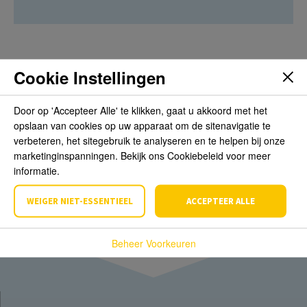
Cookie Instellingen
Beoordelingen
Door op 'Accepteer Alle' te klikken, gaat u akkoord met het
opslaan van cookies op uw apparaat om de sitenavigatie te
Schrijf de eerste review over dit product
verbeteren, het sitegebruik te analyseren en te helpen bij onze
marketinginspanningen. Bekijk ons Cookiebeleid voor meer
Schrijf een beoordeling
informatie.
WEIGER NIET-ESSENTIEEL
ACCEPTEER ALLE
Beheer Voorkeuren