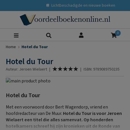
Lichtbeschadigde en nieuwe boeken
Zoeke
0
Home
Hotel du Tour
Hotel du Tour
Waardering:
Auteur: Jeroen Wielaert
|
|
ISBN: 9789089750235
100
% of
Ga
naar
Ga
het
naar
Hotel du Tour
einde
het
van
begin
Met een voorwoord door Bert Wagendorp, vriend en
de
van
hoofdredacteur van De Muur.
Hotel du Tour is voor Jeroen
afbeeldingen-
de
Wielaert een titel die alles samenvat. Op honderden
gallerij
afbeeldingen-
hotelkamers schreef hij zijn kronieken uit de Ronde van