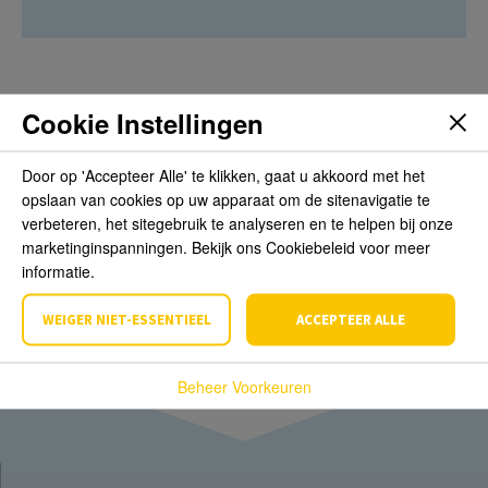
Cookie Instellingen
Beoordelingen
Door op 'Accepteer Alle' te klikken, gaat u akkoord met het
opslaan van cookies op uw apparaat om de sitenavigatie te
Schrijf de eerste review over dit product
verbeteren, het sitegebruik te analyseren en te helpen bij onze
marketinginspanningen. Bekijk ons Cookiebeleid voor meer
Schrijf een beoordeling
informatie.
WEIGER NIET-ESSENTIEEL
ACCEPTEER ALLE
Beheer Voorkeuren