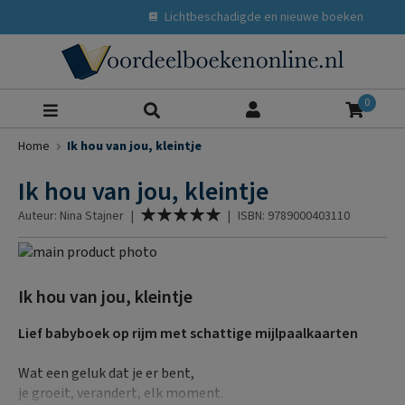
Lichtbeschadigde en nieuwe boeken
Zoeke
0
Home
Ik hou van jou, kleintje
Ik hou van jou, kleintje
Waardering:
Auteur: Nina Stajner
|
|
ISBN: 9789000403110
100
% of
Ga
naar
Ga
het
naar
Ik hou van jou, kleintje
einde
het
van
begin
Lief babyboek op rijm met schattige mijlpaalkaarten
de
van
afbeeldingen-
de
Wat een geluk dat je er bent,
gallerij
afbeeldingen-
je groeit, verandert, elk moment.