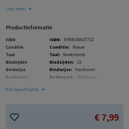
gallerij
nodig heeft!
Lees meer
Productinformatie
Meer
ISBN
9789036637732
informatie
Conditie
Nieuw
Taal
Nederlands
Bladzijden
32
Bindwijze
Hardcover
Boeksoort
Hardcover
Illustraties
Nee
Alle specificaties
Verschijningsdatum
7 sep. 2023
€ 7,99