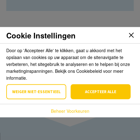
Cookie Instellingen
Beoordelingen
Door op 'Accepteer Alle' te klikken, gaat u akkoord met het
opslaan van cookies op uw apparaat om de sitenavigatie te
Schrijf de eerste review over dit product
verbeteren, het sitegebruik te analyseren en te helpen bij onze
marketinginspanningen. Bekijk ons Cookiebeleid voor meer
Schrijf een beoordeling
informatie.
WEIGER NIET-ESSENTIEEL
ACCEPTEER ALLE
Beheer Voorkeuren