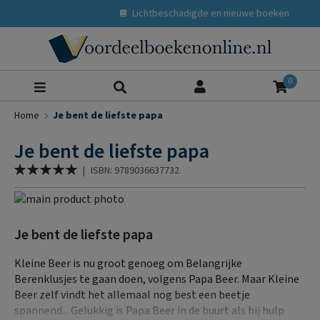
Lichtbeschadigde en nieuwe boeken
Zoeke
0
Home
Je bent de liefste papa
Je bent de liefste papa
Waardering:
|
ISBN: 9789036637732
100
% of
Ga
naar
Ga
het
naar
Je bent de liefste papa
einde
het
van
begin
Kleine Beer is nu groot genoeg om Belangrijke
de
van
Berenklusjes te gaan doen, volgens Papa Beer. Maar Kleine
afbeeldingen-
de
Beer zelf vindt het allemaal nog best een beetje
gallerij
afbeeldingen-
spannend... Gelukkig is Papa Beer in de buurt als hij hulp