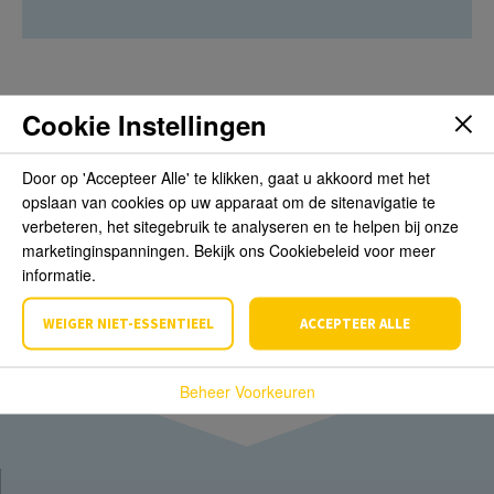
Cookie Instellingen
Beoordelingen
Door op 'Accepteer Alle' te klikken, gaat u akkoord met het
opslaan van cookies op uw apparaat om de sitenavigatie te
Schrijf de eerste review over dit product
verbeteren, het sitegebruik te analyseren en te helpen bij onze
marketinginspanningen. Bekijk ons Cookiebeleid voor meer
Schrijf een beoordeling
informatie.
WEIGER NIET-ESSENTIEEL
ACCEPTEER ALLE
Beheer Voorkeuren