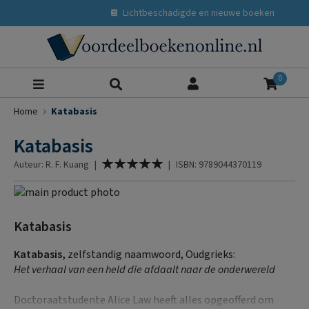
Lichtbeschadigde en nieuwe boeken
Zoeke
0
Home
Katabasis
Katabasis
Waardering:
Auteur: R. F. Kuang
|
|
ISBN: 9789044370119
100
% of
Ga
naar
Ga
het
naar
Katabasis
einde
het
van
begin
Katabasis,
zelfstandig naamwoord, Oudgrieks:
de
van
Het verhaal van een held die afdaalt naar de onderwereld
afbeeldingen-
de
gallerij
afbeeldingen-
Doctoraatstudente Alice Law heeft alles opgeofferd om