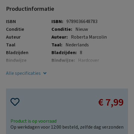
gallerij
Productinformatie
Meer
ISBN
9789036648783
informatie
Conditie
Nieuw
Auteur
Roberta Marcolin
Taal
Nederlands
Bladzijden
8
Bindwijze
Hardcover
Boeksoort
Hardcover
Alle specificaties
Illustraties
Nee
Verschijningsdatum
17 apr. 2025
€ 7,99
Product is op voorraad
Op werkdagen voor 12:00 besteld, zelfde dag verzonden