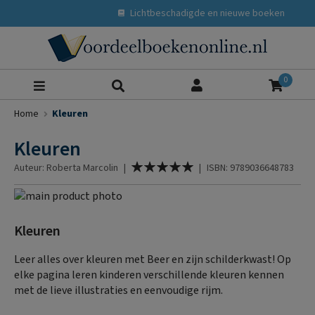
Lichtbeschadigde en nieuwe boeken
Zoeke
0
Home
Kleuren
Kleuren
Waardering:
Auteur: Roberta Marcolin
|
|
ISBN: 9789036648783
100
% of
Ga
naar
Ga
het
naar
Kleuren
einde
het
van
begin
Leer alles over kleuren met Beer en zijn schilderkwast! Op
de
van
elke pagina leren kinderen verschillende kleuren kennen
afbeeldingen-
de
met de lieve illustraties en eenvoudige rijm.
gallerij
afbeeldingen-