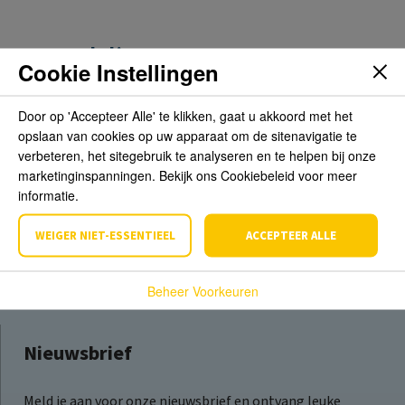
Beoordelingen
Cookie Instellingen
Schrijf de eerste review over dit product
Door op 'Accepteer Alle' te klikken, gaat u akkoord met het
opslaan van cookies op uw apparaat om de sitenavigatie te
verbeteren, het sitegebruik te analyseren en te helpen bij onze
Schrijf een beoordeling
marketinginspanningen. Bekijk ons Cookiebeleid voor meer
informatie.
WEIGER NIET-ESSENTIEEL
ACCEPTEER ALLE
Beheer Voorkeuren
Nieuwsbrief
Meld je aan voor onze nieuwsbrief en ontvang leuke