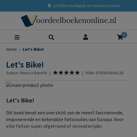
Lichtbeschadigde en nieuwe boeken
Zoeke
0
Home
Let's Bike!
Let's Bike!
Waardering:
Auteur: Monica Nanetti
|
|
ISBN: 9789036644136
100
% of
Ga
naar
Ga
het
naar
Let's Bike!
einde
het
van
begin
Dit boek bevat een overzicht van de meest fascinerende,
de
van
imponerende en bekendste fietsroutes van Europa. Voor
afbeeldingen-
de
elke fietser super afgetraind of recreatierijder.
gallerij
afbeeldingen-