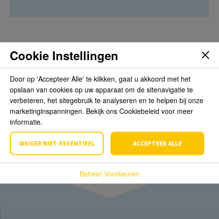
Cookie Instellingen
Beoordelingen
Door op 'Accepteer Alle' te klikken, gaat u akkoord met het
opslaan van cookies op uw apparaat om de sitenavigatie te
Schrijf de eerste review over dit product
verbeteren, het sitegebruik te analyseren en te helpen bij onze
marketinginspanningen. Bekijk ons Cookiebeleid voor meer
Schrijf een beoordeling
informatie.
WEIGER NIET-ESSENTIEEL
ACCEPTEER ALLE
Beheer Voorkeuren