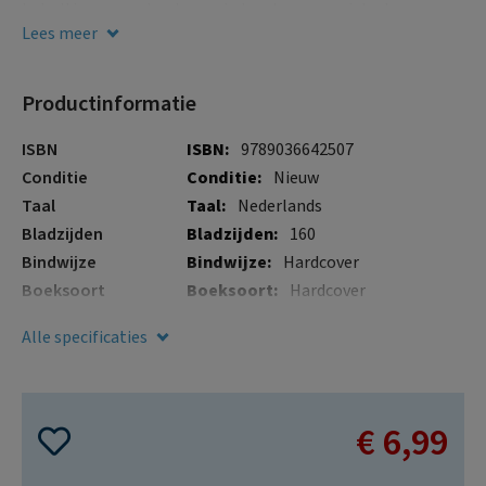
gallerij
het ultieme geschenk voor iedere levensgenieter!
Lees meer
Productinformatie
Meer
ISBN
9789036642507
informatie
Conditie
Nieuw
Taal
Nederlands
Bladzijden
160
Bindwijze
Hardcover
Boeksoort
Hardcover
Illustraties
Nee
Alle specificaties
Verschijningsdatum
4 mei 2021
€ 6,99