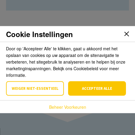
Cookie Instellingen
Beoordelingen
Door op 'Accepteer Alle' te klikken, gaat u akkoord met het
opslaan van cookies op uw apparaat om de sitenavigatie te
Schrijf de eerste review over dit product
verbeteren, het sitegebruik te analyseren en te helpen bij onze
marketinginspanningen. Bekijk ons Cookiebeleid voor meer
Schrijf een beoordeling
informatie.
WEIGER NIET-ESSENTIEEL
ACCEPTEER ALLE
Beheer Voorkeuren