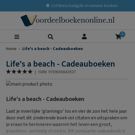
Lichtbeschadigde en nieuwe boeken
Zoeke
0
Home
Life's a beach - Cadeauboeken
Life's a beach - Cadeauboeken
Waardering:
|
ISBN: 9789036642507
100
% of
Ga
naar
Ga
het
naar
Life's a beach - Cadeauboeken
einde
het
van
begin
Laat je innerlijke 'glamingo' los en vier de zon het hele jaar
de
van
door met dit zinderende boek vol citaten en uitspraken om
afbeeldingen-
de
je eraan te herinneren waarom het leven een groot,
gallerij
afbeeldingen-
grandioos, weldadig strand is. Dit compacte cadeauboek is