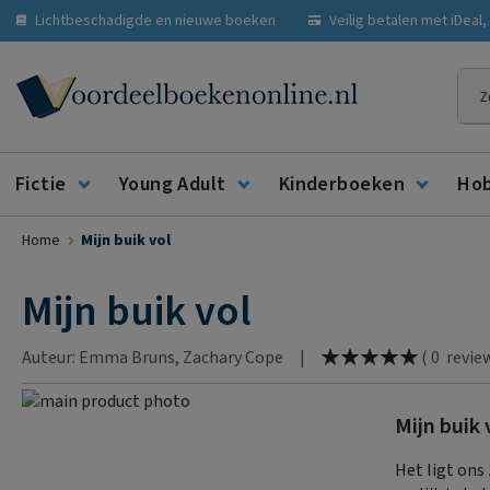
Lichtbeschadigde en nieuwe boeken
Veilig betalen met iDeal
Zoe
Fictie
Young Adult
Kinderboeken
Ho
Home
Mijn buik vol
Mijn buik vol
Waardering:
Auteur: Emma Bruns, Zachary Cope
|
(
0
revie
100
% of
Ga
Mijn buik 
naar
Ga
het
naar
Het ligt ons
einde
het