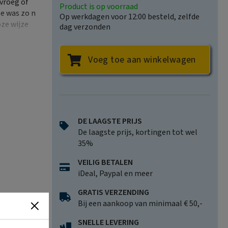
 vroeg of
Product is op voorraad
pe was zo n
Op werkdagen voor 12:00 besteld, zelfde
oze wijze
dag verzonden
 gedichten.
 de
ou je
Voeg toe aan winkelwagen
 voor een
darm, en
buik vol is
en zelfs
s het niet
DE LAAGSTE PRIJS
er een keer
De laagste prijs, kortingen tot wel
lang
35%
in
werkte ze
VEILIG BETALEN
oek ten
iDeal, Paypal en meer
kanker af.
ap hoe
GRATIS VERZENDING
u Een must
Bij een aankoop van minimaal € 50,-
SNELLE LEVERING