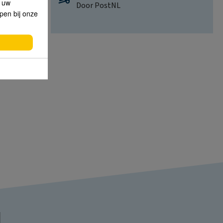
p uw
Door PostNL
lpen bij onze