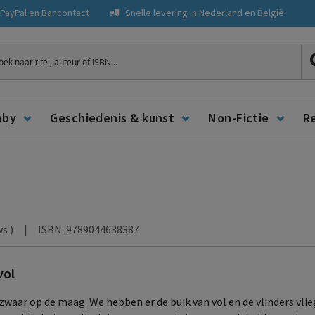
, PayPal en Bancontact
Snelle levering in Nederland en België
ken
bby
Geschiedenis & kunst
Non-Fictie
R
|
ISBN: 9789044638387
ws
)
vol
 zwaar op de maag. We hebben er de buik van vol en de vlinders vlie