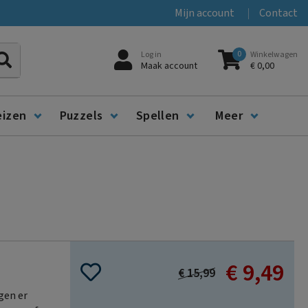
Mijn account
Contact
0
Log in
Winkelwagen
Zoeken
Maak account
€ 0,00
eizen
Puzzels
Spellen
Meer
€ 9,49
Special
€ 15,99
Price
gen er