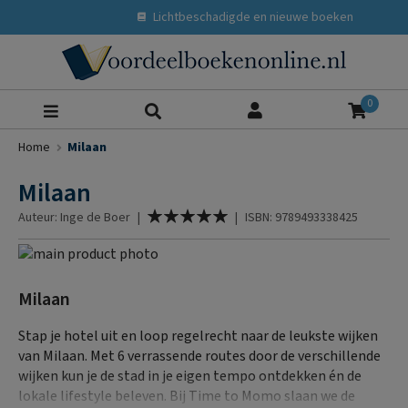
Lichtbeschadigde en nieuwe boeken
Zoeke
0
Home
Milaan
Milaan
Waardering:
Auteur: Inge de Boer
|
|
ISBN: 9789493338425
100
% of
Ga
naar
Ga
het
naar
Milaan
einde
het
van
begin
Stap je hotel uit en loop regelrecht naar de leukste wijken
de
van
van Milaan. Met 6 verrassende routes door de verschillende
afbeeldingen-
de
wijken kun je de stad in je eigen tempo ontdekken én de
gallerij
afbeeldingen-
lokale lifestyle beleven. Bij Time to Momo slaan we de