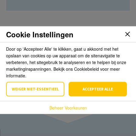
Cookie Instellingen
Beoordelingen
Door op 'Accepteer Alle' te klikken, gaat u akkoord met het
opslaan van cookies op uw apparaat om de sitenavigatie te
Schrijf de eerste review over dit product
verbeteren, het sitegebruik te analyseren en te helpen bij onze
marketinginspanningen. Bekijk ons Cookiebeleid voor meer
Schrijf een beoordeling
informatie.
WEIGER NIET-ESSENTIEEL
ACCEPTEER ALLE
Beheer Voorkeuren