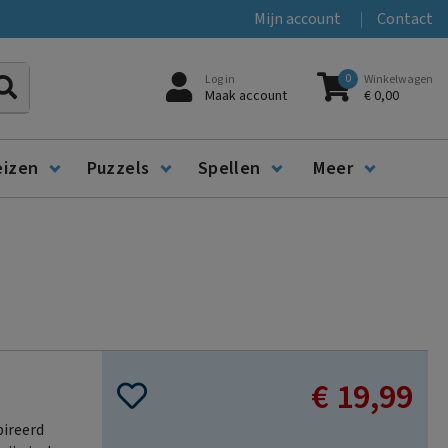
Mijn account
Contact
0
Log in
Winkelwagen
Zoeken
Maak account
€ 0,00
eizen
Puzzels
Spellen
Meer
€ 19,99
pireerd