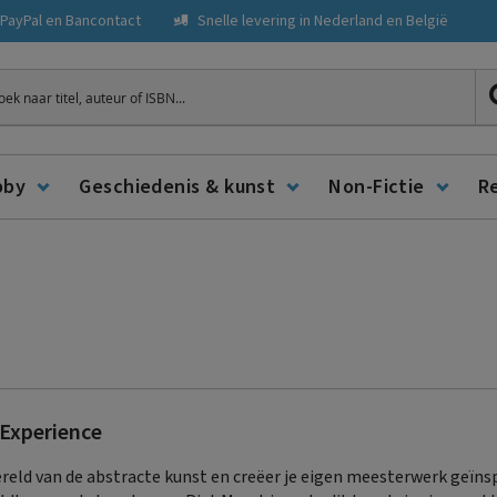
, PayPal en Bancontact
Snelle levering in Nederland en België
ken
bby
Geschiedenis & kunst
Non-Fictie
R
Experience
ereld van de abstracte kunst en creëer je eigen meesterwerk geïns