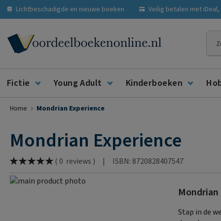
Lichtbeschadigde en nieuwe boeken
Veilig betalen met iDeal
Zoe
Fictie
Young Adult
Kinderboeken
Ho
Home
Mondrian Experience
Mondrian Experience
Waardering:
|
ISBN: 8720828407547
(
0
reviews
)
100
% of
Ga
Mondrian 
naar
Ga
het
naar
Stap in de w
einde
het