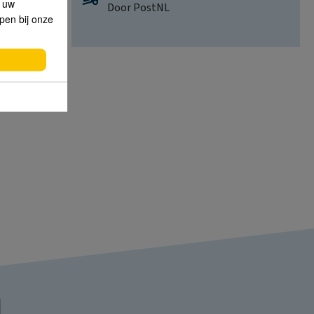
p uw
Door PostNL
lpen bij onze