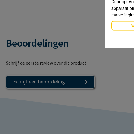
Door op 'Ac
apparaat om 
marketingin
W
Beoordelingen
Schrijf de eerste review over dit product
Schrijf een beoordeling