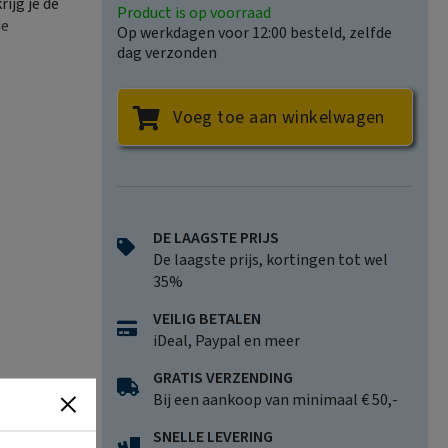
ijg je de
Product is op voorraad
de
Op werkdagen voor 12:00 besteld, zelfde
dag verzonden
eze kaarten
voltooien?
Voeg toe aan winkelwagen
DE LAAGSTE PRIJS
De laagste prijs, kortingen tot wel
35%
VEILIG BETALEN
iDeal, Paypal en meer
GRATIS VERZENDING
Bij een aankoop van minimaal € 50,-
SNELLE LEVERING