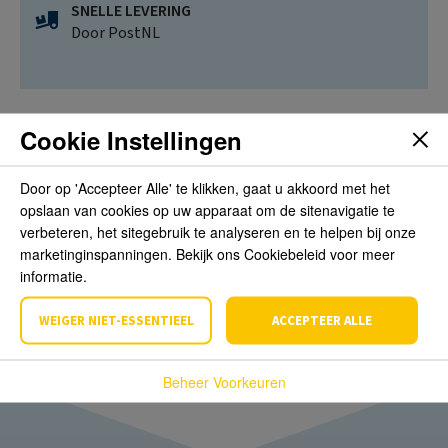
SNELLE LEVERING
Door PostNL
Cookie Instellingen
Beoordelingen
Door op 'Accepteer Alle' te klikken, gaat u akkoord met het
opslaan van cookies op uw apparaat om de sitenavigatie te
verbeteren, het sitegebruik te analyseren en te helpen bij onze
Schrijf de eerste review over dit product
marketinginspanningen. Bekijk ons Cookiebeleid voor meer
informatie.
Schrijf een beoordeling
WEIGER NIET-ESSENTIEEL
ACCEPTEER ALLE
Beheer Voorkeuren