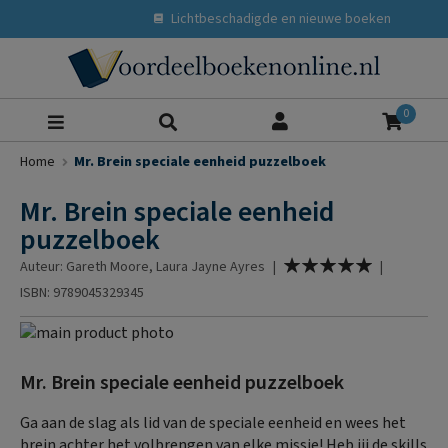
Lichtbeschadigde en nieuwe boeken
Zoeke
0
Home
Mr. Brein speciale eenheid puzzelboek
Mr. Brein speciale eenheid
puzzelboek
Waardering:
Auteur: Gareth Moore, Laura Jayne Ayres
|
|
100
% of
ISBN: 9789045329345
Ga
naar
Ga
het
naar
Mr. Brein speciale eenheid puzzelboek
einde
het
van
begin
Ga aan de slag als lid van de speciale eenheid en wees het
de
van
brein achter het volbrengen van elke missie! Heb jij de skills