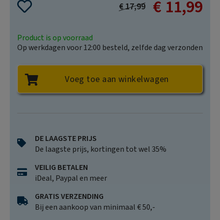
€ 11,99
Special
€ 17,99
Price
Product is op voorraad
Op werkdagen voor 12:00 besteld, zelfde dag verzonden
Voeg toe aan winkelwagen
DE LAAGSTE PRIJS
De laagste prijs, kortingen tot wel 35%
VEILIG BETALEN
iDeal, Paypal en meer
GRATIS VERZENDING
Bij een aankoop van minimaal € 50,-