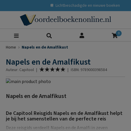
Lichtbeschadigde en nieuwe boeken
Zoeke
0
Home
Napels en de Amalfikust
Napels en de Amalfikust
Waardering:
Auteur: Capitool
|
|
ISBN: 9789000398584
100
% of
Ga
naar
Ga
het
naar
Napels en de Amalfikust
einde
het
van
begin
De Capitool Reisgids Napels en de Amalfikust helpt
de
van
je bij het samenstellen van de perfecte reis
afbeeldingen-
de
gallerij
afbeeldingen-
Deze reisgids verdeelt Napels en de Amalfi in zeven