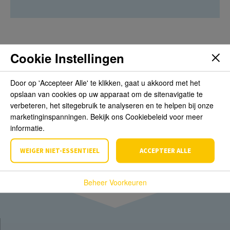
Cookie Instellingen
Beoordelingen
Door op 'Accepteer Alle' te klikken, gaat u akkoord met het
opslaan van cookies op uw apparaat om de sitenavigatie te
Schrijf de eerste review over dit product
verbeteren, het sitegebruik te analyseren en te helpen bij onze
marketinginspanningen. Bekijk ons Cookiebeleid voor meer
Schrijf een beoordeling
informatie.
WEIGER NIET-ESSENTIEEL
ACCEPTEER ALLE
Beheer Voorkeuren