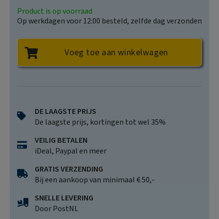
Met Capitool Reisgidsen ben je verzekerd van een reisgids
Product is op voorraad
Op werkdagen voor 12:00 besteld, zelfde dag verzonden
boordevol informatie, met duidelijke plattegronden,
prachtige foto s en illustraties en handige tips. Met de
Capitooltips geniet je van de mooiste uitzichten, maak je
Voeg toe aan winkelwagen
de beste vakantiefoto s en ontdek je de bijzonderste
plekjes. Jouw mooiste reis begint hier!
Andere titels die wellicht interessant zijn:
✔
Capitool Top 10 Napels en de Amalfikust
✔
Capitool Italië
DE LAAGSTE PRIJS
Neem voor alle bestemmingen een kijkje op capitool.nl.
De laagste prijs, kortingen tot wel 35%
VEILIG BETALEN
iDeal, Paypal en meer
GRATIS VERZENDING
Bij een aankoop van minimaal € 50,-
SNELLE LEVERING
Door PostNL