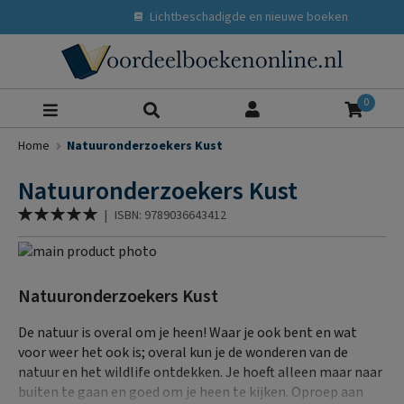
Lichtbeschadigde en nieuwe boeken
Zoeke
0
Home
Natuuronderzoekers Kust
Natuuronderzoekers Kust
Waardering:
|
ISBN: 9789036643412
100
% of
Ga
naar
Ga
het
naar
Natuuronderzoekers Kust
einde
het
van
begin
De natuur is overal om je heen! Waar je ook bent en wat
de
van
voor weer het ook is; overal kun je de wonderen van de
afbeeldingen-
de
natuur en het wildlife ontdekken. Je hoeft alleen maar naar
gallerij
afbeeldingen-
buiten te gaan en goed om je heen te kijken. Oproep aan