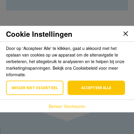
Cookie Instellingen
Beoordelingen
Door op 'Accepteer Alle' te klikken, gaat u akkoord met het
opslaan van cookies op uw apparaat om de sitenavigatie te
Schrijf de eerste review over dit product
verbeteren, het sitegebruik te analyseren en te helpen bij onze
marketinginspanningen. Bekijk ons Cookiebeleid voor meer
Schrijf een beoordeling
informatie.
WEIGER NIET-ESSENTIEEL
ACCEPTEER ALLE
Beheer Voorkeuren