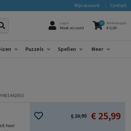
Mijn account
Contact
0
Log in
Winkelwagen
Zoeken
Maak account
€ 0,00
eizen
Puzzels
Spellen
Meer
89401442053
€ 25,99
Special
€ 39,99
Price
eit heel