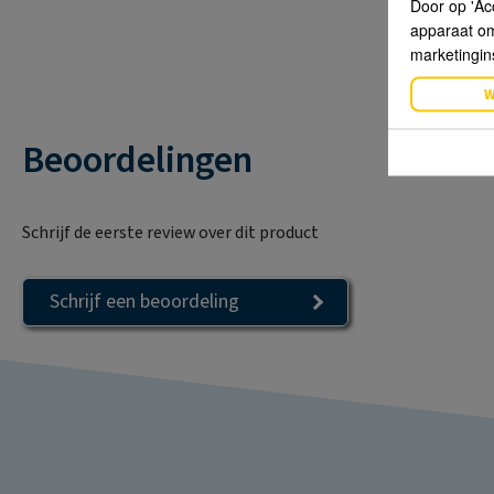
Door op 'Ac
apparaat om 
marketingin
W
Beoordelingen
Schrijf de eerste review over dit product
Schrijf een beoordeling