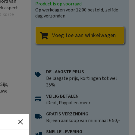
oord van
Product is op voorraad
iek aspect
Op werkdagen voor 12:00 besteld, zelfde
t korte
dag verzonden
 wel eens
 Waar ter
Voeg toe aan winkelwagen
 dialecten
ving met
DE LAAGSTE PRIJS
De laagste prijs, kortingen tot wel
Sijs,
35%
luwe
VEILIG BETALEN
iDeal, Paypal en meer
GRATIS VERZENDING
Bij een aankoop van minimaal € 50,-
SNELLE LEVERING