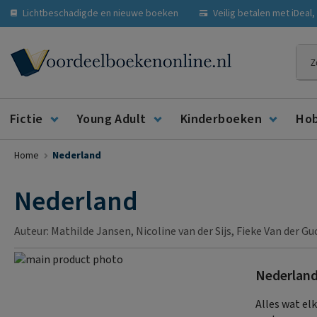
Lichtbeschadigde en nieuwe boeken
Veilig betalen met iDeal
Zoe
Fictie
Young Adult
Kinderboeken
Ho
Home
Nederland
Nederland
Auteur: Mathilde Jansen, Nicoline van der Sijs, Fieke Van der G
Ga
Nederlan
naar
Ga
het
naar
Alles wat el
einde
het