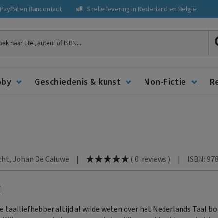
, PayPal en Bancontact
Snelle levering in Nederland en België
ken
bby
Geschiedenis & kunst
Non-Fictie
R
Waardering:
ucht, Johan De Caluwe
|
|
ISBN: 97
(
0
reviews
)
100
% of
d
ke taalliefhebber altijd al wilde weten over het Nederlands Taal bo