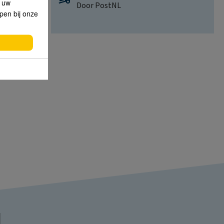
p uw
Door PostNL
lpen bij onze