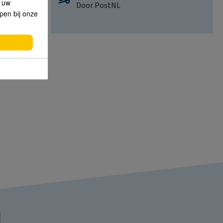
p uw
Door PostNL
lpen bij onze