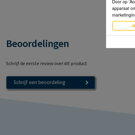
Door op 'Ac
apparaat om 
marketingin
W
Beoordelingen
Schrijf de eerste review over dit product
Schrijf een beoordeling