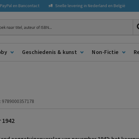
, PayPal en Bancontact
Snelle levering in Nederland en België
ken
bby
Geschiedenis & kunst
Non-Fictie
R
: 9789000357178
 1942