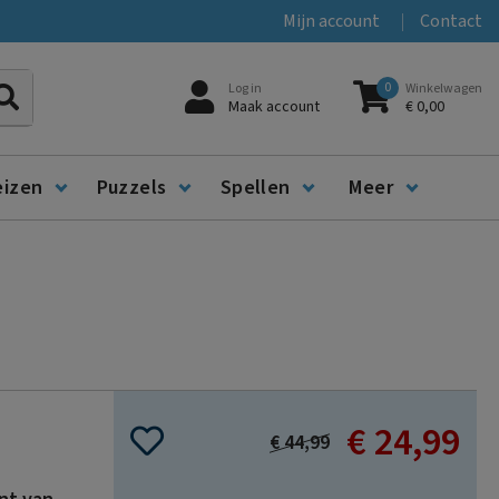
Mijn account
Contact
0
Log in
Winkelwagen
Zoeken
Maak account
€ 0,00
eizen
Puzzels
Spellen
Meer
€ 24,99
Special
€ 44,99
Price