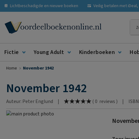
Lichtbeschadigde en nieuwe boeken
Veilig betalen met iDeal
Zoe
Fictie
Young Adult
Kinderboeken
Ho
Home
November 1942
November 1942
Waardering:
Auteur: Peter Englund
|
|
ISBN
(
0
reviews
)
100
% of
Ga
November
naar
Ga
het
naar
einde
het