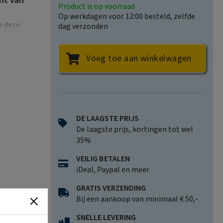
nt van
Product is op voorraad
Op werkdagen voor 12:00 besteld, zelfde
e deze
dag verzonden
gendheden
 de maand
aar uit de
Voeg toe aan winkelwagen
nghai – we
rs in de
 Englund
 maand
DE LAAGSTE PRIJS
De laagste prijs, kortingen tot wel
35%
ijs voor
 recensies
VEILIG BETALEN
d.
iDeal, Paypal en meer
GRATIS VERZENDING
Bij een aankoop van minimaal € 50,-
SNELLE LEVERING