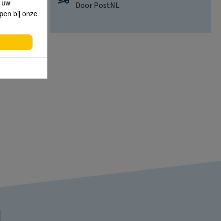
p uw
Door PostNL
lpen bij onze