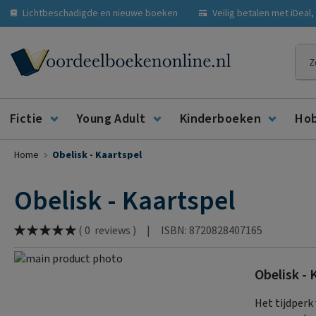
Lichtbeschadigde en nieuwe boeken
Veilig betalen met iDeal
Zoe
Fictie
Young Adult
Kinderboeken
Ho
Home
Obelisk - Kaartspel
Obelisk - Kaartspel
Waardering:
|
ISBN: 8720828407165
(
0
reviews
)
100
% of
Ga
Obelisk - 
naar
Ga
het
naar
Het tijdperk
einde
het