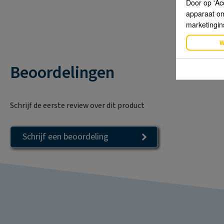
Door op 'Ac
apparaat om 
marketingin
W
Beoordelingen
Schrijf de eerste review over dit product
Schrijf een beoordeling