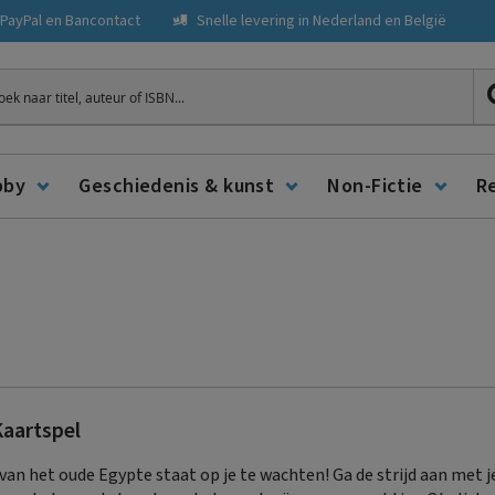
, PayPal en Bancontact
Snelle levering in Nederland en België
ken
bby
Geschiedenis & kunst
Non-Fictie
R
Kaartspel
 van het oude Egypte staat op je te wachten! Ga de strijd aan met j