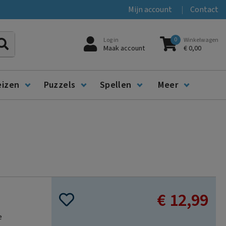
Mijn account
Contact
0
Log in
Winkelwagen
Zoeken
Maak account
€ 0,00
eizen
Puzzels
Spellen
Meer
€ 12,99
e