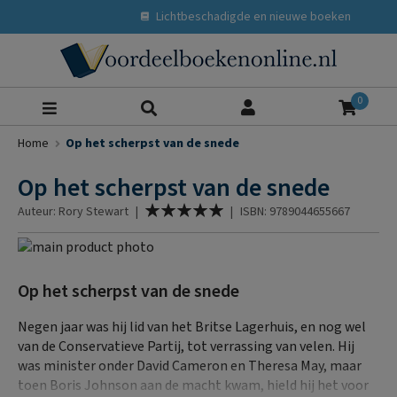
Lichtbeschadigde en nieuwe boeken
Zoeke
0
Home
Op het scherpst van de snede
Op het scherpst van de snede
Waardering:
Auteur: Rory Stewart
|
|
ISBN: 9789044655667
100
% of
Ga
naar
Ga
het
naar
Op het scherpst van de snede
einde
het
van
begin
Negen jaar was hij lid van het Britse Lagerhuis, en nog wel
de
van
van de Conservatieve Partij, tot verrassing van velen. Hij
afbeeldingen-
de
was minister onder David Cameron en Theresa May, maar
gallerij
afbeeldingen-
toen Boris Johnson aan de macht kwam, hield hij het voor