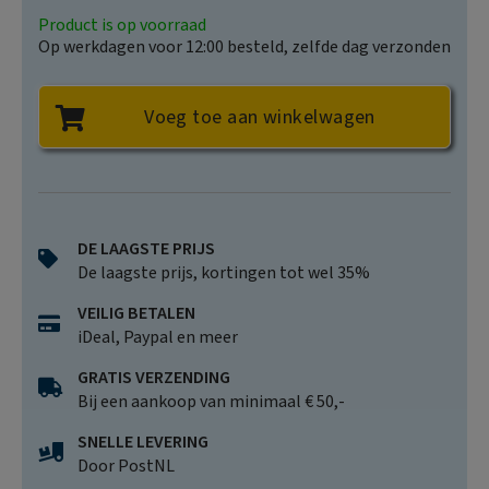
De Schotse marsen en, met Alistair Campbell, de
presentator van de populairste Britse politieke podcast,
Product is op voorraad
Op werkdagen voor 12:00 besteld, zelfde dag verzonden
The Rest is Politics.
Hoogst vermakelijk.
Voeg toe aan winkelwagen
Yuval Noah Harari
Een briljant portret van een politiek tijdperk waarin
leugens en ongebreidelde persoonlijke ambities (en vetes)
een land in crisis stortten. Stewarts memoires zijn een
modern standaardwerk, precies omdat het de politiek
DE LAAGSTE PRIJS
onderzoekt als toneel van de menselijke toestand.
De laagste prijs, kortingen tot wel 35%
NRC
VEILIG BETALEN
iDeal, Paypal en meer
GRATIS VERZENDING
Bij een aankoop van minimaal € 50,-
SNELLE LEVERING
Door PostNL