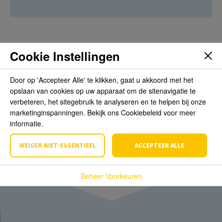
Cookie Instellingen
Beoordelingen
Door op 'Accepteer Alle' te klikken, gaat u akkoord met het
opslaan van cookies op uw apparaat om de sitenavigatie te
Schrijf de eerste review over dit product
verbeteren, het sitegebruik te analyseren en te helpen bij onze
marketinginspanningen. Bekijk ons Cookiebeleid voor meer
Schrijf een beoordeling
informatie.
WEIGER NIET-ESSENTIEEL
ACCEPTEER ALLE
Beheer Voorkeuren