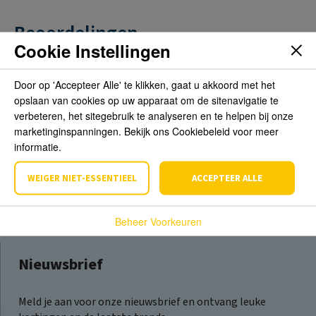
Beoordelingen
Cookie Instellingen
Schrijf de eerste review over dit product
Door op 'Accepteer Alle' te klikken, gaat u akkoord met het
opslaan van cookies op uw apparaat om de sitenavigatie te
Schrijf een beoordeling
verbeteren, het sitegebruik te analyseren en te helpen bij onze
marketinginspanningen. Bekijk ons Cookiebeleid voor meer
informatie.
WEIGER NIET-ESSENTIEEL
ACCEPTEER ALLE
Beheer Voorkeuren
Nieuwsbrief
Meld je aan voor onze nieuwsbrief en ontvang leuke