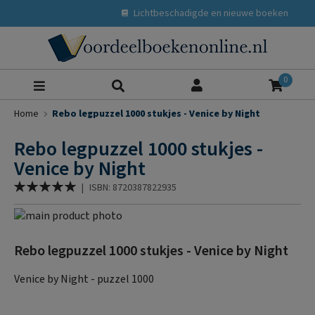
Lichtbeschadigde en nieuwe boeken
Zoeke
0
Home
Rebo legpuzzel 1000 stukjes - Venice by Night
Rebo legpuzzel 1000 stukjes -
Venice by Night
Waardering:
|
ISBN: 8720387822935
100
% of
Ga
naar
Ga
het
naar
Rebo legpuzzel 1000 stukjes - Venice by Night
einde
het
van
begin
Venice by Night - puzzel 1000
de
van
afbeeldingen-
de