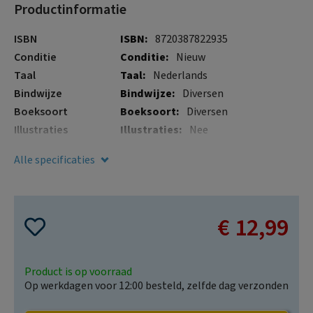
Productinformatie
gallerij
afbeeldingen-
gallerij
Meer
ISBN
8720387822935
informatie
Conditie
Nieuw
Taal
Nederlands
Bindwijze
Diversen
Boeksoort
Diversen
Illustraties
Nee
Verschijningsdatum
15 nov. 2022
Alle specificaties
€ 12,99
Product is op voorraad
Op werkdagen voor 12:00 besteld, zelfde dag verzonden