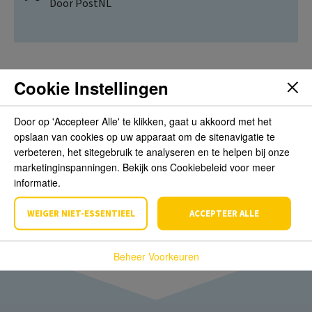
Door PostNL
Cookie Instellingen
Beoordelingen
Door op 'Accepteer Alle' te klikken, gaat u akkoord met het
opslaan van cookies op uw apparaat om de sitenavigatie te
Schrijf de eerste review over dit product
verbeteren, het sitegebruik te analyseren en te helpen bij onze
marketinginspanningen. Bekijk ons Cookiebeleid voor meer
informatie.
Schrijf een beoordeling
WEIGER NIET-ESSENTIEEL
ACCEPTEER ALLE
Beheer Voorkeuren