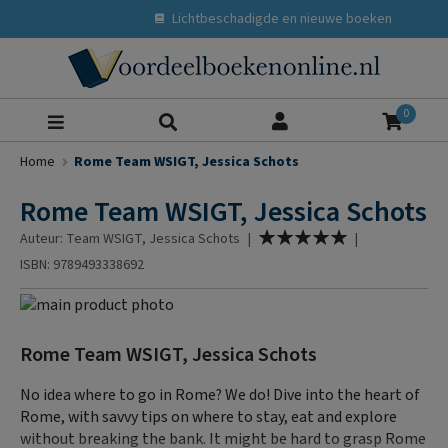
Lichtbeschadigde en nieuwe boeken
Zoeke
0
Home
Rome Team WSIGT, Jessica Schots
Rome Team WSIGT, Jessica Schots
Waardering:
Auteur: Team WSIGT, Jessica Schots
|
|
100
% of
ISBN: 9789493338692
Ga
naar
Ga
het
naar
Rome Team WSIGT, Jessica Schots
einde
het
van
begin
No idea where to go in Rome? We do! Dive into the heart of
de
van
Rome, with savvy tips on where to stay, eat and explore
afbeeldingen-
de
without breaking the bank. It might be hard to grasp Rome