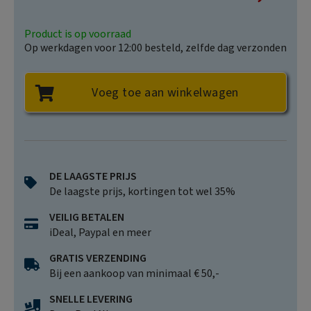
Price
Product is op voorraad
Op werkdagen voor 12:00 besteld, zelfde dag verzonden
Voeg toe aan winkelwagen
DE LAAGSTE PRIJS
De laagste prijs, kortingen tot wel 35%
VEILIG BETALEN
iDeal, Paypal en meer
GRATIS VERZENDING
Bij een aankoop van minimaal € 50,-
SNELLE LEVERING